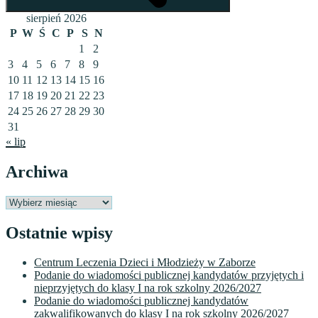
sierpień 2026
P
W
Ś
C
P
S
N
1
2
3
4
5
6
7
8
9
10
11
12
13
14
15
16
17
18
19
20
21
22
23
24
25
26
27
28
29
30
31
« lip
Archiwa
Archiwa
Ostatnie wpisy
Centrum Leczenia Dzieci i Młodzieży w Zaborze
Podanie do wiadomości publicznej kandydatów przyjętych i
nieprzyjętych do klasy I na rok szkolny 2026/2027
Podanie do wiadomości publicznej kandydatów
zakwalifikowanych do klasy I na rok szkolny 2026/2027