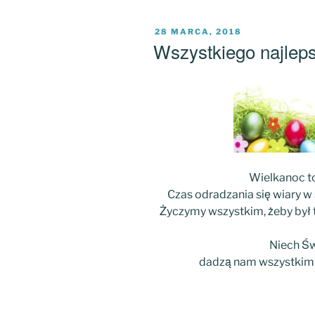
OPUBLIKOWANE
28 MARCA, 2018
W
Wszystkiego najlep
Wielkanoc to
Czas odradzania się wiary w 
Życzymy wszystkim, żeby był t
Niech Ś
dadzą nam wszystkim 