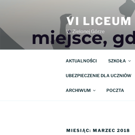
Przejdź
do
VI LICEU
treści
W Zielonej Górze
AKTUALNOŚCI
SZKOŁA
UBEZPIECZENIE DLA UCZNIÓW
ARCHIWUM
POCZTA
MIESIĄC:
MARZEC 2018