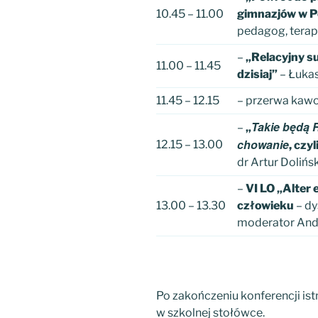
10.45 – 11.00
gimnazjów w P
pedagog, terap
–
„Relacyjny su
11.00 – 11.45
dzisiaj”
– Łuka
11.45 – 12.15
– przerwa kaw
Takie będą R
–
„
chowanie
12.15 – 13.00
, czy
dr Artur Dolińs
–
VI LO „Alter 
13.00 – 13.30
człowieku
– dy
moderator Andż
Po zakończeniu konferencji ist
w szkolnej stołówce.