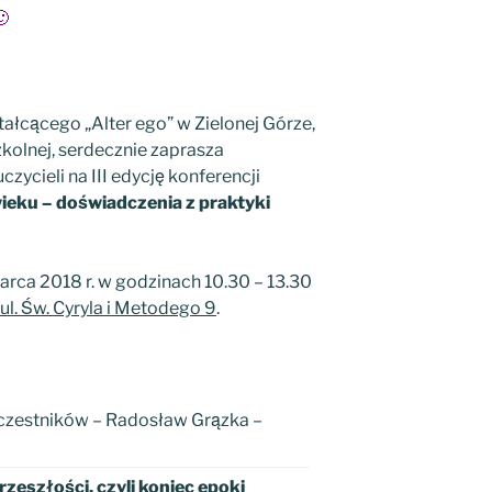
🙂
ałcącego „Alter ego” w Zielonej Górze,
zkolnej, serdecznie zaprasza
ycieli na III edycję konferencji
eku – doświadczenia z praktyki
arca 2018 r. w godzinach 10.30 – 13.30
ul. Św. Cyryla i Metodego 9
.
uczestników – Radosław Grązka –
zeszłości, czyli koniec epoki