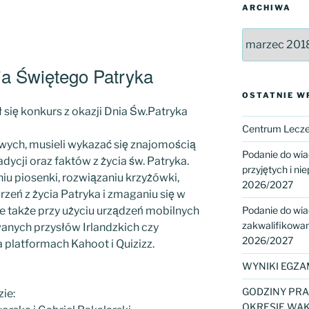
ARCHIWA
Archiwa
ia Świętego Patryka
OSTATNIE W
 się konkurs z okazji Dnia Św.Patryka
Centrum Leczen
ych, musieli wykazać się znajomością
Podanie do wi
radycji oraz faktów z życia św. Patryka.
przyjętych i nie
iu piosenki, rozwiązaniu krzyżówki,
2026/2027
zeń z życia Patryka i zmaganiu się w
Podanie do wi
ale także przy użyciu urządzeń mobilnych
zakwalifikowany
wanych przysłów Irlandzkich czy
2026/2027
 platformach Kahoot i Quizizz.
WYNIKI EGZA
GODZINY PRA
zie:
OKRESIE WAK