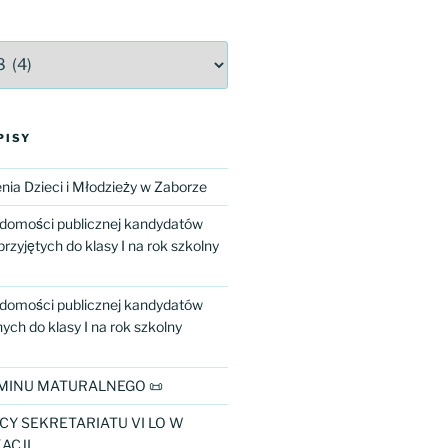
PISY
ia Dzieci i Młodzieży w Zaborze
adomości publicznej kandydatów
przyjętych do klasy I na rok szkolny
adomości publicznej kandydatów
ch do klasy I na rok szkolny
MINU MATURALNEGO 📜
CY SEKRETARIATU VI LO W
ACJI