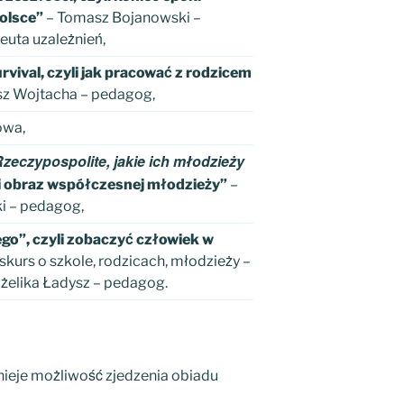
olsce”
– Tomasz Bojanowski –
euta uzależnień,
rvival, czyli jak pracować z rodzicem
sz Wojtacha – pedagog,
owa,
zeczypospolite, jakie ich młodzieży
li obraz współczesnej młodzieży”
–
ki – pedagog,
ego”, czyli zobaczyć człowiek w
skurs o szkole, rodzicach, młodzieży –
elika Ładysz – pedagog.
nieje możliwość zjedzenia obiadu