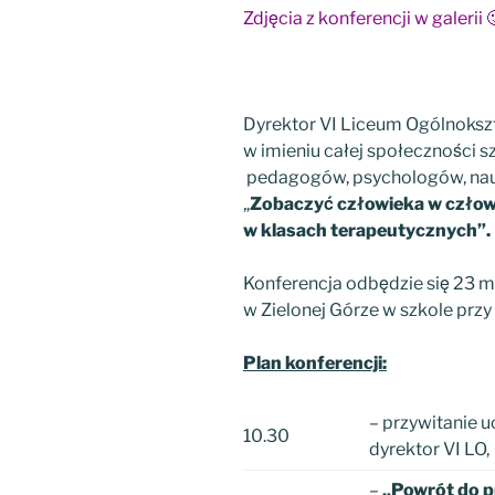
Zdjęcia z konferencji w galerii 
Dyrektor VI Liceum Ogólnokszt
w imieniu całej społeczności s
pedagogów, psychologów, naucz
„
Zobaczyć człowieka w człowi
w klasach terapeutycznych”.
Konferencja odbędzie się 23 m
w Zielonej Górze w szkole przy
Plan konferencji:
– przywitanie 
10.30
dyrektor VI LO,
–
„Powrót do pr