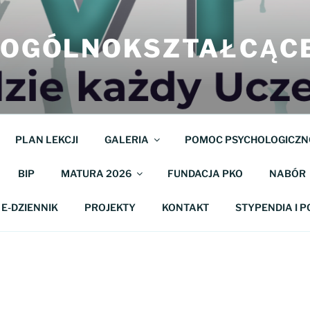
M OGÓLNOKSZTAŁCĄC
PLAN LEKCJI
GALERIA
POMOC PSYCHOLOGICZN
BIP
MATURA 2026
FUNDACJA PKO
NABÓR
E-DZIENNIK
PROJEKTY
KONTAKT
STYPENDIA I 