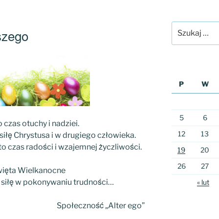
Szukaj:
szego
P
W
5
6
 czas otuchy i nadziei.
12
13
siłę Chrystusa i w drugiego człowieka.
o czas radości i wzajemnej życzliwości.
19
20
26
27
więta Wielkanocne
siłę w pokonywaniu trudności…
« lut
Społeczność „Alter ego”