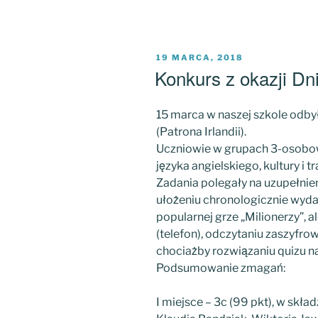
OPUBLIKOWANE
19 MARCA, 2018
W
Konkurs z okazji Dn
15 marca w naszej szkole odbył
(Patrona Irlandii).
Uczniowie w grupach 3-osobow
języka angielskiego, kultury i t
Zadania polegały na uzupełnien
ułożeniu chronologicznie wydar
popularnej grze „Milionerzy”, 
(telefon), odczytaniu zaszyfro
chociażby rozwiązaniu quizu na
Podsumowanie zmagań:
I miejsce – 3c (99 pkt), w skład