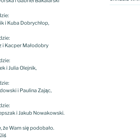
orska i Gabriel Bakalarski
dzie:
ik i Kuba Dobrychłop,
dzie:
z i Kacper Małodobry
dzie:
 i Julia Olejnik,
dzie:
wski i Paulina Zając,
dzie:
pszak i Jakub Nowakowski.
ę, że Wam się podobało.
liś