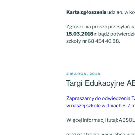
Karta zgłoszenia
udziału w ko
Zgłoszenia proszę przesyłać n
15.03.2018 r
. bądź potwierdzi
szkoły, nr 68 454 40 88.
OPUBLIKOWANE
2 MARCA, 2018
W
Targi Edukacyjne
Zapraszamy do odwiedzenia Ta
w naszej szkole w dniach 6-7 
Więcej informacji tutaj:
ABSOL
oraz na stronie: www.absolwent