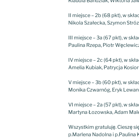
Klaudia Bandziak, Wiktoria Jaw
II miejsce – 2b (68 pkt), w skła
Nikola Szałecka, Szymon Stróz
III miejsce – 3a (67 pkt), w skła
Paulina Rzepa, Piotr Węclewic
IV miejsce – 2c (64 pkt), w skła
Amelia Kubiak, Patrycja Kosiorek
V miejsce – 3b (60 pkt), w skła
Monika Czwarnóg, Eryk Lewando
VI miejsce – 2a (57 pkt), w skła
Martyna Łozowska, Adam Male
Wszystkim gratuluję. Cieszę si
p.Marlena Nadolna i p.Paulina K