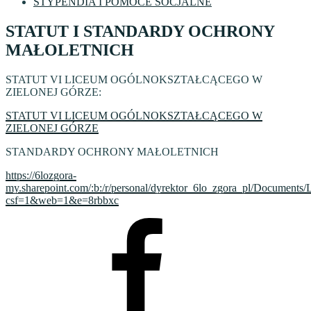
STYPENDIA I POMOCE SOCJALNE
STATUT I STANDARDY OCHRONY
MAŁOLETNICH
STATUT VI LICEUM OGÓLNOKSZTAŁCĄCEGO W
ZIELONEJ GÓRZE:
STATUT VI LICEUM OGÓLNOKSZTAŁCĄCEGO W
ZIELONEJ GÓRZE
STANDARDY OCHRONY MAŁOLETNICH
https://6lozgora-
my.sharepoint.com/:b:/r/personal/dyrektor_6lo_zgora_pl/Do
csf=1&web=1&e=8rbbxc
Facebook
VI
LO