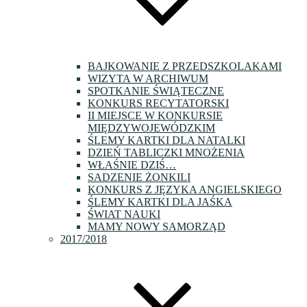
BAJKOWANIE Z PRZEDSZKOLAKAMI
WIZYTA W ARCHIWUM
SPOTKANIE ŚWIĄTECZNE
KONKURS RECYTATORSKI
II MIEJSCE W KONKURSIE
MIĘDZYWOJEWÓDZKIM
ŚLEMY KARTKI DLA NATALKI
DZIEŃ TABLICZKI MNOŻENIA
WŁAŚNIE DZIŚ…
SADZENIE ŻONKILI
KONKURS Z JĘZYKA ANGIELSKIEGO
ŚLEMY KARTKI DLA JAŚKA
ŚWIAT NAUKI
MAMY NOWY SAMORZĄD
2017/2018