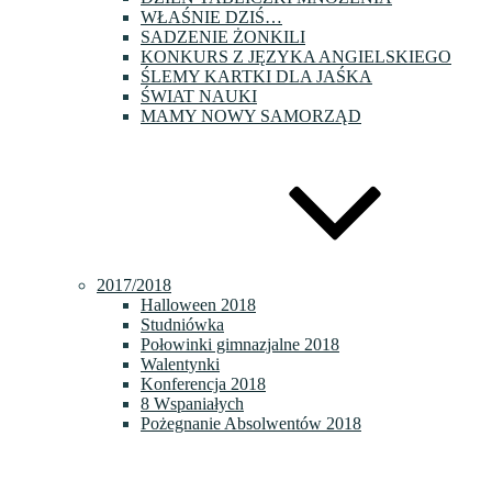
WŁAŚNIE DZIŚ…
SADZENIE ŻONKILI
KONKURS Z JĘZYKA ANGIELSKIEGO
ŚLEMY KARTKI DLA JAŚKA
ŚWIAT NAUKI
MAMY NOWY SAMORZĄD
2017/2018
Halloween 2018
Studniówka
Połowinki gimnazjalne 2018
Walentynki
Konferencja 2018
8 Wspaniałych
Pożegnanie Absolwentów 2018