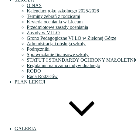
O NAS
Kalendarz roku szkolnego 2025/2026
Terminy zebrań z rodzicami
Kryteria oceniania w Liceum
Przedmiotowe zasady oceniania
Zasady w VI LO
Grono Pedagogiczne VI LO w Zielonej Górze
Administracja i obsługa szkoły
Podręczniki
Sprawozdanie finansowe szkoły
STATUT I STANDARDY OCHRONY MAŁOLETNI
Regulamin nauczania indywidualnego
RODO
Rada Rodziców
PLAN LEKCJI
GALERIA