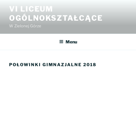
Przejdź
VI LICEUM
do
OGÓLNOKSZTAŁCĄCE
treści
W Zielonej Górze
Menu
POŁOWINKI GIMNAZJALNE 2018