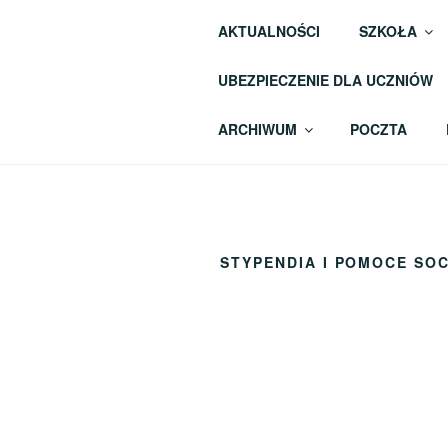
Przejdź
AKTUALNOŚCI
SZKOŁA
do
VI LICEU
treści
UBEZPIECZENIE DLA UCZNIÓW
W Zielonej Górze
ARCHIWUM
POCZTA
STYPENDIA I POMOCE SO