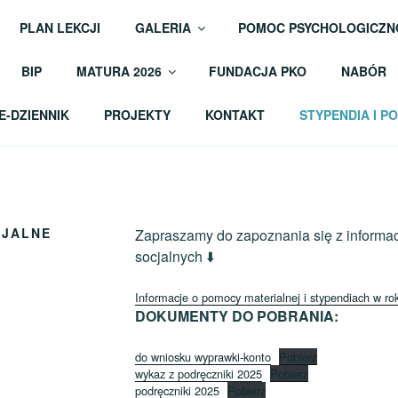
PLAN LEKCJI
GALERIA
POMOC PSYCHOLOGICZN
M OGÓLNOKSZTAŁCĄCE
BIP
MATURA 2026
FUNDACJA PKO
NABÓR
E-DZIENNIK
PROJEKTY
KONTAKT
STYPENDIA I 
CJALNE
Zapraszamy do zapoznania się z informa
socjalnych ⬇️
Informacje o pomocy materialnej i stypendiach w r
DOKUMENTY DO POBRANIA:
do wniosku wyprawki-konto
Pobierz
wykaz z podręczniki 2025
Pobierz
podręczniki 2025
Pobierz