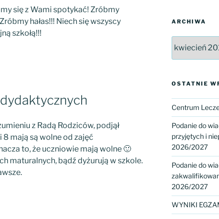
ubimy się z Wami spotykać! Zróbmy
Zróbmy hałas!!! Niech się wszyscy
ARCHIWA
jną szkołą!!!
Archiwa
OSTATNIE W
ć dydaktycznych
Centrum Leczen
ozumieniu z Radą Rodziców, podjął
Podanie do wi
przyjętych i nie
 i 8 mają są wolne od zajęć
2026/2027
acza to, że uczniowie mają wolne 🙂
ch maturalnych, bądź dyżurują w szkole.
Podanie do wi
zawsze.
zakwalifikowany
2026/2027
WYNIKI EGZA