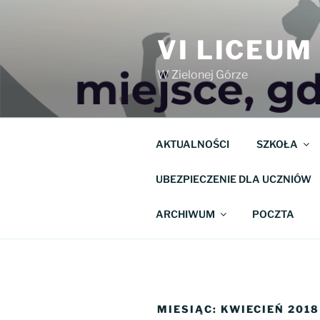
Przejdź
do
VI LICEU
treści
W Zielonej Górze
AKTUALNOŚCI
SZKOŁA
UBEZPIECZENIE DLA UCZNIÓW
ARCHIWUM
POCZTA
MIESIĄC:
KWIECIEŃ 2018