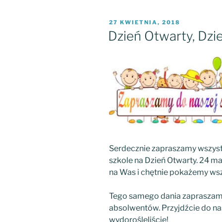
OPUBLIKOWANE
27 KWIETNIA, 2018
W
Dzień Otwarty, Dz
Serdecznie zapraszamy wszyst
szkole na Dzień Otwarty. 24 m
na Was i chętnie pokażemy wsz
Tego samego dania zapraszam
absolwentów. Przyjdźcie do nas!
wydorośleliście!