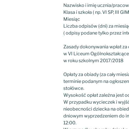
Nazwisko i imię ucznia/pracow
Klasa i szkoła ( np. VI SP, III GIM
Miesiąc
Liczba odpisów (dni) za miesi
( odpisy podane tylko przez in
Zasady dokonywania wpłat za 
w VI Liceum Ogólnokształcące
w roku szkolnym 2017/2018
Opłaty za obiady (za cały mie
terminie podanym na ogłoszen
stołówce.
Wysokość opłat zależna jest od
W przypadku wycieczek i wyjść
nieobecności dziecka na obiedz
dniowym wyprzedzeniem do int
12:00.