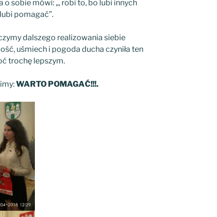
o sobie mówi: „, robi to, bo lubi innych
, lubi pomagać”.
czymy dalszego realizowania siebie
iwość, uśmiech i pogoda ducha czyniła ten
oć trochę lepszym.
imy:
WARTO POMAGAĆ!!!.