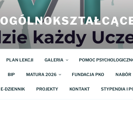
M OGÓLNOKSZTAŁCĄC
PLAN LEKCJI
GALERIA
POMOC PSYCHOLOGICZN
BIP
MATURA 2026
FUNDACJA PKO
NABÓR
E-DZIENNIK
PROJEKTY
KONTAKT
STYPENDIA I 