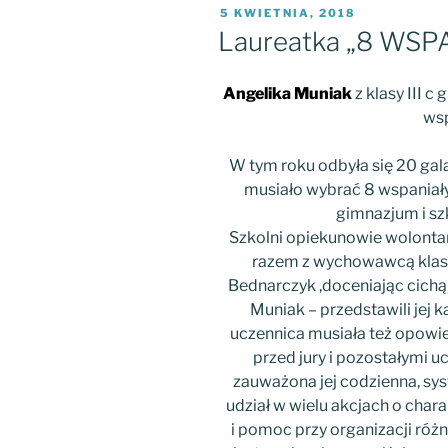
OPUBLIKOWANE
5 KWIETNIA, 2018
W
Laureatka „8 WS
Angelika Muniak
z klasy III c
wsp
W tym roku odbyła się 20 gal
musiało wybrać 8 wspaniał
gimnazjum i sz
Szkolni opiekunowie wolontar
razem z wychowawcą klas
Bednarczyk ,doceniając cichą
Muniak – przedstawili jej 
uczennica musiała też opowie
przed jury i pozostałymi u
zauważona jej codzienna, s
udział w wielu akcjach o cha
i pomoc przy organizacji róż