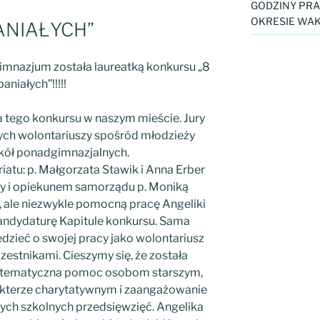
GODZINY PRA
OKRESIE WAK
PANIAŁYCH”
 gimnazjum została laureatką konkursu „8
aniałych”!!!!!
a tego konkursu w naszym mieście. Jury
ych wolontariuszy spośród młodzieży
kół ponadgimnazjalnych.
iatu: p. Małgorzata Stawik i Anna Erber
y i opiekunem samorządu p. Moniką
, ale niezwykle pomocną pracę Angeliki
kandydaturę Kapitule konkursu. Sama
dzieć o swojej pracy jako wolontariusz
czestnikami. Cieszymy się, że została
ystematyczna pomoc osobom starszym,
rakterze charytatywnym i zaangażowanie
nych szkolnych przedsięwzięć. Angelika