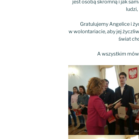
jest osobą skromną i jak sama 
ludzi
Gratulujemy Angelice i ży
w wolontariacie, aby jej życzl
świat ch
A wszystkim mów