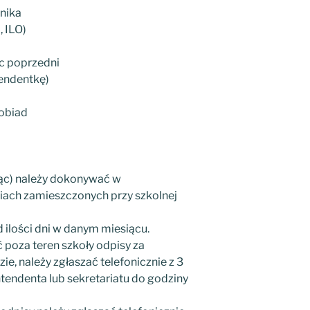
nika
, ILO)
ąc poprzedni
tendentkę)
obiad
siąc) należy dokonywać w
iach zamieszczonych przy szkolnej
 ilości dni w danym miesiącu.
 poza teren szkoły odpisy za
ie, należy zgłaszać telefonicznie z 3
endenta lub sekretariatu do godziny