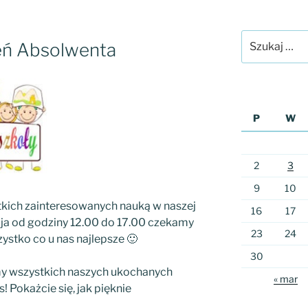
Szukaj:
ień Absolwenta
P
W
2
3
9
10
kich zainteresowanych nauką w naszej
16
17
aja od godziny 12.00 do 17.00 czekamy
23
24
ystko co u nas najlepsze 🙂
30
y wszystkich naszych ukochanych
« mar
 Pokażcie się, jak pięknie