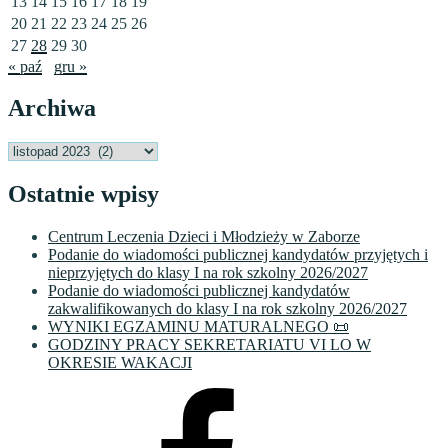
13
14
15
16
17
18
19
20
21
22
23
24
25
26
27
28
29
30
« paź
gru »
Archiwa
Archiwa
Ostatnie wpisy
Centrum Leczenia Dzieci i Młodzieży w Zaborze
Podanie do wiadomości publicznej kandydatów przyjętych i
nieprzyjętych do klasy I na rok szkolny 2026/2027
Podanie do wiadomości publicznej kandydatów
zakwalifikowanych do klasy I na rok szkolny 2026/2027
WYNIKI EGZAMINU MATURALNEGO 📜
GODZINY PRACY SEKRETARIATU VI LO W
OKRESIE WAKACJI
Facebook
VI
LO