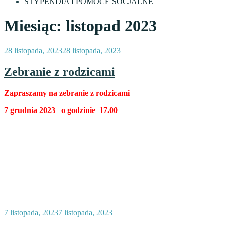
STYPENDIA I POMOCE SOCJALNE
Miesiąc:
listopad 2023
Opublikowane
28 listopada, 2023
28 listopada, 2023
w
Zebranie z rodzicami
Zapraszamy na zebranie z rodzicami
7 grudnia 2023 o godzinie 17.00
Opublikowane
7 listopada, 2023
7 listopada, 2023
w