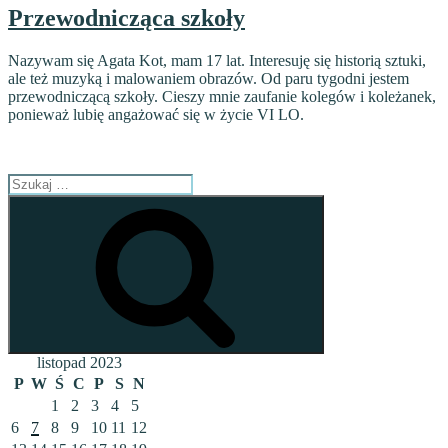
Przewodnicząca szkoły
Nazywam się Agata Kot, mam 17 lat. Interesuję się historią sztuki,
ale też muzyką i malowaniem obrazów. Od paru tygodni jestem
przewodniczącą szkoły. Cieszy mnie zaufanie kolegów i koleżanek,
ponieważ lubię angażować się w życie VI LO.
Szukaj:
Szukaj
listopad 2023
P
W
Ś
C
P
S
N
1
2
3
4
5
6
7
8
9
10
11
12