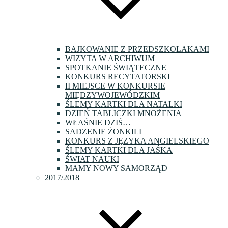
BAJKOWANIE Z PRZEDSZKOLAKAMI
WIZYTA W ARCHIWUM
SPOTKANIE ŚWIĄTECZNE
KONKURS RECYTATORSKI
II MIEJSCE W KONKURSIE
MIĘDZYWOJEWÓDZKIM
ŚLEMY KARTKI DLA NATALKI
DZIEŃ TABLICZKI MNOŻENIA
WŁAŚNIE DZIŚ…
SADZENIE ŻONKILI
KONKURS Z JĘZYKA ANGIELSKIEGO
ŚLEMY KARTKI DLA JAŚKA
ŚWIAT NAUKI
MAMY NOWY SAMORZĄD
2017/2018