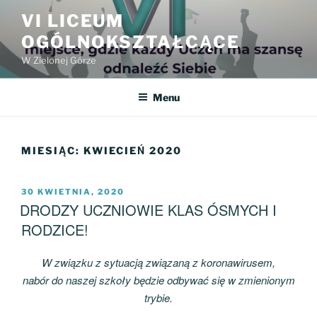
Przejdź
VI LICEUM
do
OGÓLNOKSZTAŁCĄCE
treści
W Zielonej Górze
Menu
MIESIĄC:
KWIECIEŃ 2020
OPUBLIKOWANE
30 KWIETNIA, 2020
W
DRODZY UCZNIOWIE KLAS ÓSMYCH I
RODZICE!
W związku z sytuacją związaną
z
koronawirusem
,
nabór do naszej szkoły będzie odbywać się w zmienionym
trybie.