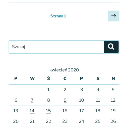
Stronicowanie
Nast
Strona
1
wpisów
stro
Szukaj:
Szukaj
kwiecień 2020
P
W
Ś
C
P
S
N
1
2
3
4
5
6
7
8
9
10
11
12
13
14
15
16
17
18
19
20
21
22
23
24
25
26