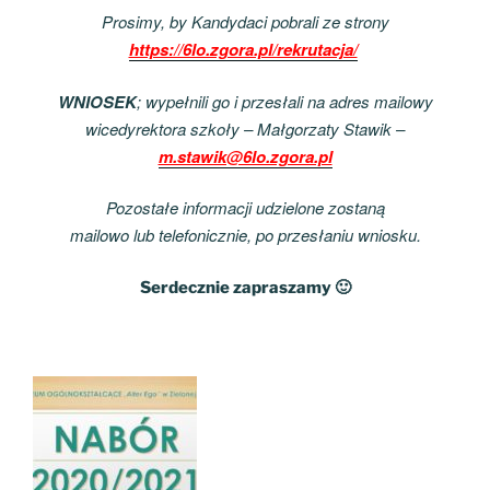
Prosimy
, by Kandydaci pobrali ze strony
https://6lo.zgora.pl/rekrutacja/
WNIOSEK
; wypełnili go i przesłali na adres mailowy
wicedyrektora szkoły – Małgorzaty Stawik –
m.stawik@6lo.zgora.pl
Pozostałe
informacji
udzielone zostaną
mailowo lub telefonicznie,
po przesłaniu wniosku
.
Serdecznie zapraszamy 🙂