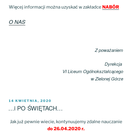
Więcej informacji można uzyskać w zakładce
NABÓR
O NAS
Z poważaniem
Dyrekcja
VI Liceum Ogólnokształcącego
w Zielonej Górze
OPUBLIKOWANE
14 KWIETNIA, 2020
W
…i PO ŚWIĘTACH…
Jak już pewnie wiecie, kontynuujemy zdalne nauczanie
do 26.04.2020 r.