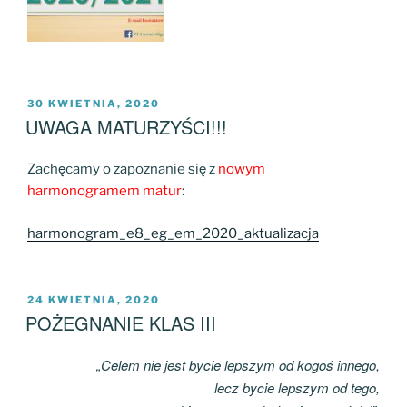
OPUBLIKOWANE
30 KWIETNIA, 2020
W
UWAGA MATURZYŚCI!!!
Zachęcamy o zapoznanie się z
nowym
harmonogramem matur
:
harmonogram_e8_eg_em_2020_aktualizacja
OPUBLIKOWANE
24 KWIETNIA, 2020
W
POŻEGNANIE KLAS III
„Celem nie jest bycie lepszym od kogoś innego,
lecz bycie lepszym od tego,