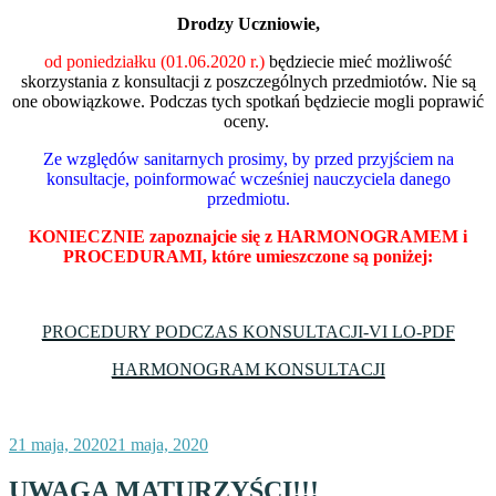
Drodzy Uczniowie,
od poniedziałku (01.06.2020 r.)
będziecie mieć możliwość
skorzystania z konsultacji z poszczególnych przedmiotów. Nie są
one obowiązkowe. Podczas tych spotkań będziecie mogli poprawić
oceny.
Ze względów sanitarnych prosimy, by przed przyjściem na
konsultacje, poinformować wcześniej nauczyciela danego
przedmiotu.
KONIECZNIE zapoznajcie się z HARMONOGRAMEM i
PROCEDURAMI, które umieszczone są poniżej:
PROCEDURY PODCZAS KONSULTACJI-VI LO-PDF
HARMONOGRAM KONSULTACJI
Opublikowane
21 maja, 2020
21 maja, 2020
w
UWAGA MATURZYŚCI!!!