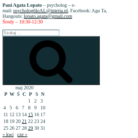
Pani Agata Łopato
– psycholog – e-
mail:
psycholog6loAL@interia.pl
, Facebook: Aga Ta,
Hangouts:
lopato.agata@gmail.com
Środy – 10:30-12:30
Szukaj:
Szukaj
maj 2020
P
W
Ś
C
P
S
N
1
2
3
4
5
6
7
8
9
10
11
12
13
14
15
16
17
18
19
20
21
22
23
24
25
26
27
28
29
30
31
« kwi
cze »