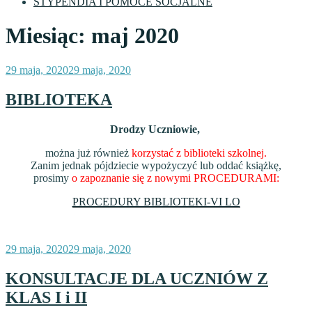
STYPENDIA I POMOCE SOCJALNE
Miesiąc:
maj 2020
Opublikowane
29 maja, 2020
29 maja, 2020
w
BIBLIOTEKA
Drodzy Uczniowie,
można już również
korzystać z biblioteki szkolnej.
Zanim jednak pójdziecie wypożyczyć lub oddać książkę,
prosimy
o zapoznanie się z nowymi PROCEDURAMI:
PROCEDURY BIBLIOTEKI-VI LO
Opublikowane
29 maja, 2020
29 maja, 2020
w
KONSULTACJE DLA UCZNIÓW Z
KLAS I i II