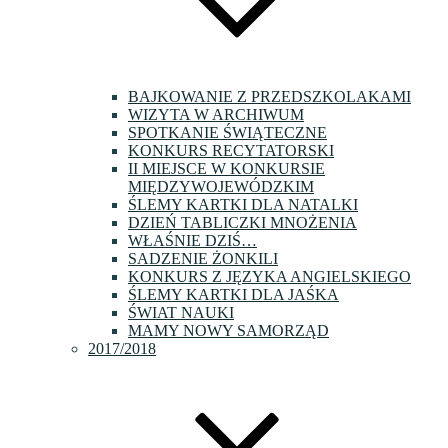
BAJKOWANIE Z PRZEDSZKOLAKAMI
WIZYTA W ARCHIWUM
SPOTKANIE ŚWIĄTECZNE
KONKURS RECYTATORSKI
II MIEJSCE W KONKURSIE
MIĘDZYWOJEWÓDZKIM
ŚLEMY KARTKI DLA NATALKI
DZIEŃ TABLICZKI MNOŻENIA
WŁAŚNIE DZIŚ…
SADZENIE ŻONKILI
KONKURS Z JĘZYKA ANGIELSKIEGO
ŚLEMY KARTKI DLA JAŚKA
ŚWIAT NAUKI
MAMY NOWY SAMORZĄD
2017/2018