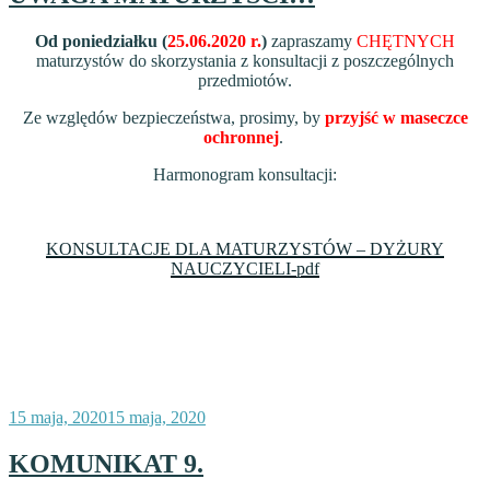
Od poniedziałku (
25.06.2020 r.
)
zapraszamy
CHĘTNYCH
maturzystów do skorzystania z konsultacji z poszczególnych
przedmiotów.
Ze względów bezpieczeństwa, prosimy, by
przyjść w maseczce
ochronnej
.
Harmonogram konsultacji:
KONSULTACJE DLA MATURZYSTÓW – DYŻURY
NAUCZYCIELI-pdf
Opublikowane
15 maja, 2020
15 maja, 2020
w
KOMUNIKAT 9.