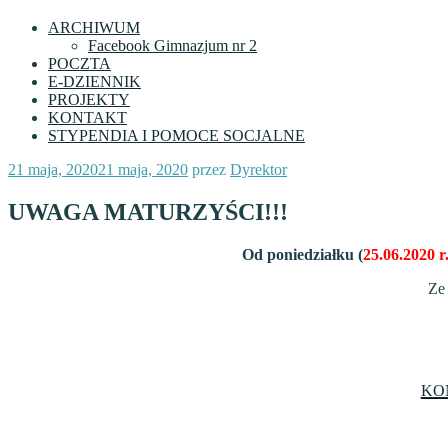
ARCHIWUM
Facebook Gimnazjum nr 2
POCZTA
E-DZIENNIK
PROJEKTY
KONTAKT
STYPENDIA I POMOCE SOCJALNE
Opublikowane
21 maja, 2020
21 maja, 2020
przez
Dyrektor
w
UWAGA MATURZYŚCI!!!
Od poniedziałku (
25.06.2020 r
Ze
KO