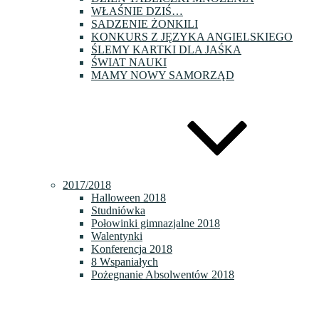
WŁAŚNIE DZIŚ…
SADZENIE ŻONKILI
KONKURS Z JĘZYKA ANGIELSKIEGO
ŚLEMY KARTKI DLA JAŚKA
ŚWIAT NAUKI
MAMY NOWY SAMORZĄD
2017/2018
Halloween 2018
Studniówka
Połowinki gimnazjalne 2018
Walentynki
Konferencja 2018
8 Wspaniałych
Pożegnanie Absolwentów 2018