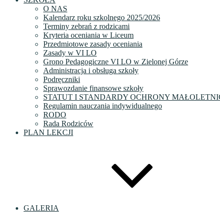
O NAS
Kalendarz roku szkolnego 2025/2026
Terminy zebrań z rodzicami
Kryteria oceniania w Liceum
Przedmiotowe zasady oceniania
Zasady w VI LO
Grono Pedagogiczne VI LO w Zielonej Górze
Administracja i obsługa szkoły
Podręczniki
Sprawozdanie finansowe szkoły
STATUT I STANDARDY OCHRONY MAŁOLETNI
Regulamin nauczania indywidualnego
RODO
Rada Rodziców
PLAN LEKCJI
GALERIA