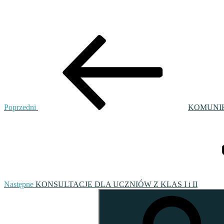
Nawigacja
Poprzedni
wpis
wpisu
Poprzedni
KOMUNIK
Następny
wpis
Następne
KONSULTACJE DLA UCZNIÓW Z KLAS I i II
Szukaj: