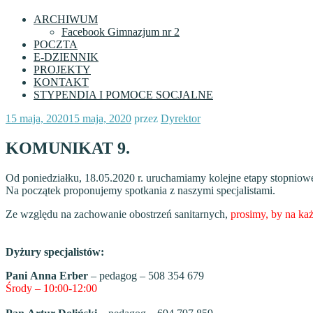
ARCHIWUM
Facebook Gimnazjum nr 2
POCZTA
E-DZIENNIK
PROJEKTY
KONTAKT
STYPENDIA I POMOCE SOCJALNE
Opublikowane
15 maja, 2020
15 maja, 2020
przez
Dyrektor
w
KOMUNIKAT 9.
Od poniedziałku, 18.05.2020 r. uruchamiamy kolejne etapy stopniow
Na początek proponujemy spotkania z naszymi specjalistami.
Ze względu na zachowanie obostrzeń sanitarnych,
prosimy, by na ka
Dyżury specjalistów:
Pani Anna Erber
– pedagog – 508 354 679
Środy – 10:00-12:00