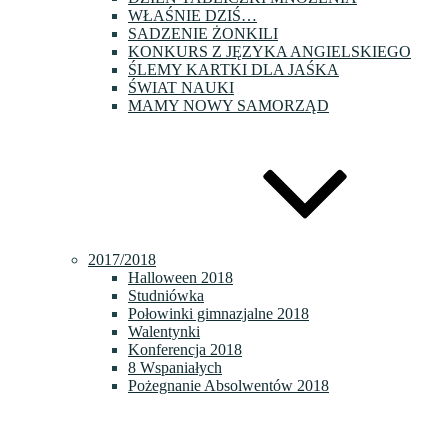
WŁAŚNIE DZIŚ…
SADZENIE ŻONKILI
KONKURS Z JĘZYKA ANGIELSKIEGO
ŚLEMY KARTKI DLA JAŚKA
ŚWIAT NAUKI
MAMY NOWY SAMORZĄD
2017/2018
Halloween 2018
Studniówka
Połowinki gimnazjalne 2018
Walentynki
Konferencja 2018
8 Wspaniałych
Pożegnanie Absolwentów 2018