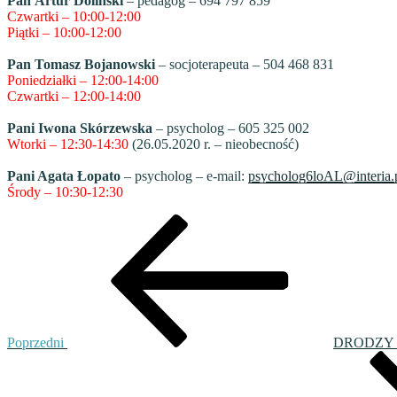
Pan Artur Doliński
– pedagog – 694 797 859
Czwartki – 10:00-12:00
Piątki – 10:00-12:00
Pan Tomasz Bojanowski
– socjoterapeuta – 504 468 831
Poniedziałki – 12:00-14:00
Czwartki – 12:00-14:00
Pani Iwona Skórzewska
– psycholog – 605 325 002
Wtorki – 12:30-14:30
(26.05.2020 r. – nieobecność)
Pani Agata Łopato
– psycholog – e-mail:
psycholog6loAL@interia.
Środy – 10:30-12:30
Nawigacja
Poprzedni
wpis
wpisu
Poprzedni
DRODZY 
Następny
wpis