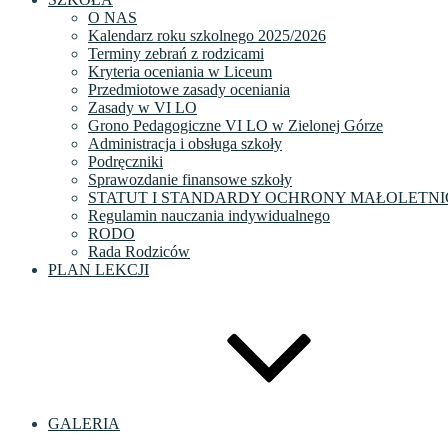
O NAS
Kalendarz roku szkolnego 2025/2026
Terminy zebrań z rodzicami
Kryteria oceniania w Liceum
Przedmiotowe zasady oceniania
Zasady w VI LO
Grono Pedagogiczne VI LO w Zielonej Górze
Administracja i obsługa szkoły
Podręczniki
Sprawozdanie finansowe szkoły
STATUT I STANDARDY OCHRONY MAŁOLETNI
Regulamin nauczania indywidualnego
RODO
Rada Rodziców
PLAN LEKCJI
GALERIA