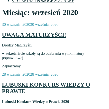
STYPENDIA I POMOCE SOCJALNE
Miesiąc:
wrzesień 2020
Opublikowane
30 września, 2020
30 września, 2020
w
UWAGA MATURZYŚCI!
Drodzy Maturzyści,
w sekretariacie szkoły są do odebrania wyniki matury
poprawkowej.
Zapraszamy.
Opublikowane
28 września, 2020
28 września, 2020
w
LUBUSKI KONKURS WIEDZY O
PRAWIE
Lubuski
Konkurs Wiedzy o Prawie 2020