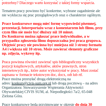
potrzebny? Dlaczego warto korzystać z takiej formy wsparcia.
Tematem pracy powinno być konkretne, wybrane zagadnienie ale
nie wyklucza się prac przeglądowych oraz o charakterze ogólnym.
Prace konkursowe mogą mieć formę wypowiedzi pisemnej,
prezentacji, fotoreportażu wraz z komentarzem lub filmu, przy
czym film nie może być dłuższy niż 10 minut.
Do Konkursu można zgłaszać prace indywidualne, a w
przypadku zgłoszenia filmu dopuszczalna jest praca grupowa.
Objętość pracy nie powinna być mniejsza niż 3 strony formatu
A4 i większa niż 10 stron. Może zawierać elementy graficzne
np. zdjęcia, wykresy itp.
Praca powinna również zawierać spis bibliograficzny wszystkich
pozycji książkowych, artykułów, aktów prawnych, stron
internetowych itp., które autor wykorzystał w pracy. Musi zostać
zapisana w formacie tekstowym doc, docx, odt lub rtf.
Prace można przesyłać drogą elektroniczną na
adres:
konkurs@civis-sum.org.pl
lub drogą pocztową – na adres
Organizatora: Stowarzyszenie Wspierania Aktywności
Obywatelskiej CIVIS SUM, al. Niepodległości 7a/2, 65-048
Zielona Góra.
Prace konkursowe będą przyjmowane w okresie
do dnia 30