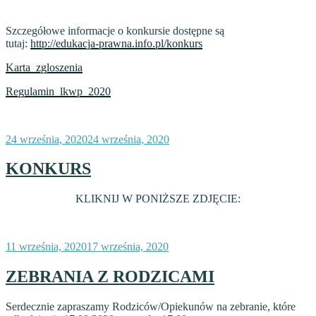
Szczegółowe informacje o konkursie dostępne są
tutaj:
http://edukacja-prawna.info.pl/konkurs
Karta_zgloszenia
Regulamin_lkwp_2020
Opublikowane
24 września, 2020
24 września, 2020
w
KONKURS
KLIKNIJ W PONIŻSZE ZDJĘCIE:
Opublikowane
11 września, 2020
17 września, 2020
w
ZEBRANIA Z RODZICAMI
Serdecznie zapraszamy Rodziców/Opiekunów na zebranie, które