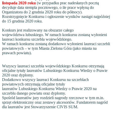
listopada 2020 roku
(w przypadku prac nadesłanych pocztą
decyduje data stempla pocztowego, o ile prace wpłyną do
Organizatora do 2 grudnia 2020 roku do północy).
Rozstrzygnięcie Konkursu i ogłoszenie wyników nastąpi najpóźniej
do 15 grudnia 2020 roku.
Konkurs jest realizowany na obszarze całego
województwa lubuskiego. W ramach konkursu zostaną wyłonieni
laureaci konkursu szczebla wojewódzkiego.
W ramach konkursu zostaną dodatkowo wyłonieni laureaci szczebli
powiatowych – w tym Miasta Zielona Góra (jako miasta na
prawach powiatu).
Wszyscy laureaci szczebla wojewódzkiego Konkursu otrzymają
oficjalne tytuły laureatów Lubuskiego Konkursu Wiedzy o Prawie
2020 oraz dyplomy.
Dodatkowo wszyscy laureaci Konkursu na szczeblach
powiatowych otrzymają oficjalne tytuły
laureatów Lubuskiego Konkursu Wiedzy o Prawie 2020 na
szczeblu danego powiatu oraz dyplomy.
Spośród laureatów jury rozdzieli nagrody rzeczowe w tym m.in.
sprzęt elektroniczny oraz zestawy akcesoriów. Fundatorem nagród
dla laureatów jest Stowarzyszenie CIVIS SUM.