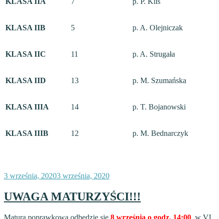
KLASA IIA
7
p. P. Kliś
KLASA IIB
5
p. A. Olejniczak
KLASA IIC
11
p. A. Strugała
KLASA IID
13
p. M. Szumańska
KLASA IIIA
14
p. T. Bojanowski
KLASA IIIB
12
p. M. Bednarczyk
Opublikowane
3 września, 2020
3 września, 2020
w
UWAGA MATURZYŚCI!!!
Matura poprawkowa odbędzie się
8 września o godz. 14:00
w VI