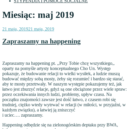
STYPENDIA I POMOCE SOCJALNE
Miesiąc:
maj 2019
Opublikowane
21 maja, 2019
21 maja, 2019
w
Zapraszamy na happening
Zapraszamy na happening pt. ,,Przy Tobie chcę wszystkiego,,
oparty na pomyśle artysty konceptualnego Cho Un. Występ
pokazuje, że budowanie relacji to wielki wysiłek, a ludzie muszą
budować między sobą mosty, żeby się rozumieć i bardzo się starać,
aby te mosty przetrwały. W naszym występie pokazujemy też, jak
łatwo jest zburzyć relacje, gdyż są one obciążone przez wiele spraw:
przez oczekiwania innych ludzi, problemy, upływ czasu. Na
początku znajomości zawsze jest dość łatwo, z czasem robi się
trudniej, ciężko wtedy wytrwać w relacji (w miłości, w przyjaźni, w
każdym związku), a łatwiej ją zniszczyć
i uciec…. zapraszamy.
Happening odbędzie się na zielonogórskim deptaku przy BWA,