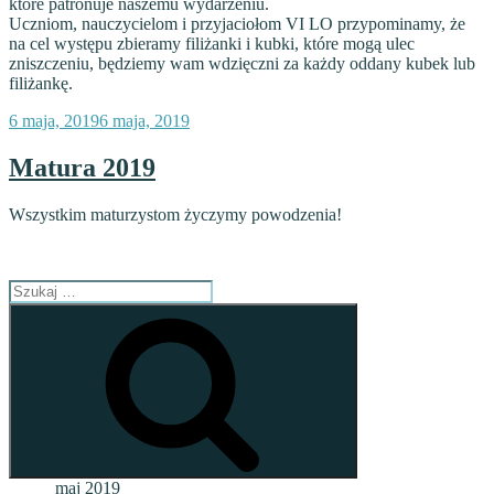
które patronuje naszemu wydarzeniu.
Uczniom, nauczycielom i przyjaciołom VI LO przypominamy, że
na cel występu zbieramy filiżanki i kubki, które mogą ulec
zniszczeniu, będziemy wam wdzięczni za każdy oddany kubek lub
filiżankę.
Opublikowane
6 maja, 2019
6 maja, 2019
w
Matura 2019
Wszystkim maturzystom życzymy powodzenia!
Szukaj:
Szukaj
maj 2019