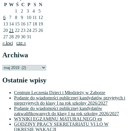
P
W
Ś
C
P
S
N
1
2
3
4
5
6
7
8
9
10
11
12
13
14
15
16
17
18
19
20
21
22
23
24
25
26
27
28
29
30
31
« kwi
cze »
Archiwa
Archiwa
Ostatnie wpisy
Centrum Leczenia Dzieci i Młodzieży w Zaborze
Podanie do wiadomości publicznej kandydatów przyjętych i
nieprzyjętych do klasy I na rok szkolny 2026/2027
Podanie do wiadomości publicznej kandydatów
zakwalifikowanych do klasy I na rok szkolny 2026/2027
WYNIKI EGZAMINU MATURALNEGO 📜
GODZINY PRACY SEKRETARIATU VI LO W
OKRESIE WAKACJI