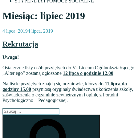
STYPENDIA I POMOCE SOCJALNE
Miesiąc:
lipiec 2019
Opublikowane
4 lipca, 2019
4 lipca, 2019
w
Rekrutacja
Uwaga!
Ostateczne listy osób przyjętych do VI Liceum Ogólnokształcącego
„Alter ego” zostaną ogłoszone
12 lipca o godzinie 12.00
.
Na liście przyjętych znajdą się uczniowie, którzy do
11 lipca do
godziny 15.00
przyniosą oryginały świadectwa ukończenia szkoły,
zaświadczenia o egzaminie zewnętrznym i opinię z Poradni
Psychologiczno – Pedagogicznej.
Szukaj:
Szukaj