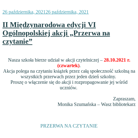
Opublikowane
26 października, 2021
26 października, 2021
w
II Międzynarodowa edycji VI
Ogólnopolskiej akcji „Przerwa na
czytanie”
Nasza szkoła bierze udział w akcji czytelniczej –
28.10.2021 r.
(
czwartek)
.
Akcja polega na czytaniu książek przez całą społeczność szkolną na
wszystkich przerwach przez jeden dzień szkolny.
Proszę o włączenie się do akcji i rozpropagowanie jej wśród
uczniów.
Zapraszam,
Monika Szumańska – Wasz bibliotekarz
PRZERWA NA CZYTANIE