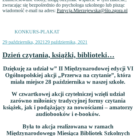
zwracając się bezpośrednio do psychologa szkolnego lub pisząc
wiadomość e-mail na adres:
Patrycja.Mierzejewska@6lo.zgora.pl
KONKURS-PLAKAT
Opublikowane
29 października, 2021
29 października, 2021
w
Dzień czytania, książki, biblioteki…
Dziękuję za udział w” II Międzynarodowej edycji VI
Ogólnopolskiej akcji „Przerwa na czytanie”, która
miała miejsce 28 października w naszej szkole.
W czwartkowej akcji czytelniczej wzięli udział
zarówno miłośnicy tradycyjnej formy czytania
książek, jak i podążający za nowościami – amatorzy
audiobooków i e-booków.
Była to akcja realizowana w ramach
Międzynarodowego Miesiąca Bibliotek Szkolnych