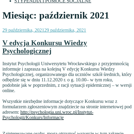
STYPENDIA I POMOCE SOCJALNE
Miesiąc:
październik 2021
Opublikowane
29 października, 2021
29 października, 2021
w
V edycja Konkursu Wiedzy
Psychologicznej
Instytut Psychologii Uniwersytetu Wrocławskiego z przyjemnością
informuje i zaprasza na kolejną V edycję Konkursu Wiedzy
Psychologicznej, organizowanego dla uczniów szkół średnich, który
odbędzie się w dniu 11.12.2020 r. o g. 10.00– w tym roku,
podobnie jak w poprzednim, z racji sytuacji epidemicznej – w wersji
online.
Wszystkie niezbędne informacje dotyczące Konkursu wraz z
formularzem zgłoszeniowym znajdziecie na stronie internetowej pod
adresem:
http://psychologia.uni.wroc.pl/Instytut-
Psychologii/Konkurs/Informacje
Zainteresowane osoby, mogą otrzymać wsparcie w tym zakresie,