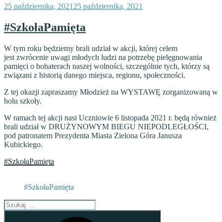
Opublikowane
25 października, 2021
25 października, 2021
w
#SzkołaPamięta
W tym roku będziemy brali udział w akcji, której celem
jest
zwrócenie uwagi młodych ludzi na potrzebę pielęgnowania
pamięci o bohaterach naszej wolności, szczególnie tych, którzy są
związani z historią danego miejsca, regionu, społeczności.
Z tej okazji zapraszamy Młodzież na WYSTAWĘ zorganizowaną w
holu szkoły.
W ramach tej akcji nasi Uczniowie 6 listopada 2021 r. będą również
brali udział w DRUŻYNOWYM BIEGU NIEPODLEGŁOŚCI,
pod patronatem Prezydenta Miasta Zielona Góra Janusza
Kubickiego.
#SzkołaPamięta
#SzkołaPamięta
Szukaj:
Szukaj