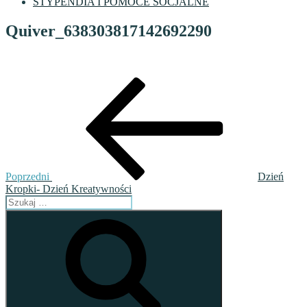
STYPENDIA I POMOCE SOCJALNE
Quiver_638303817142692290
Nawigacja
Poprzedni
wpis
wpisu
Poprzedni
Dzień
Kropki- Dzień Kreatywności
Szukaj:
Szukaj