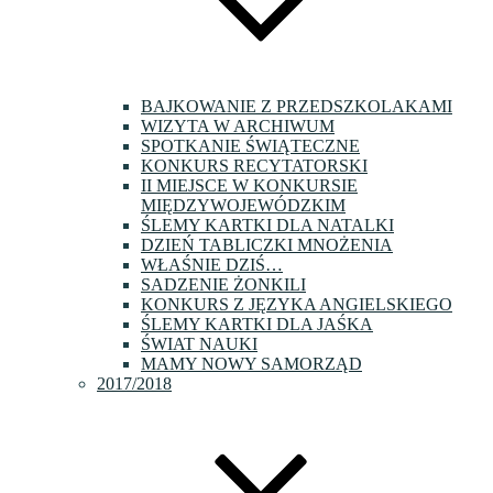
BAJKOWANIE Z PRZEDSZKOLAKAMI
WIZYTA W ARCHIWUM
SPOTKANIE ŚWIĄTECZNE
KONKURS RECYTATORSKI
II MIEJSCE W KONKURSIE
MIĘDZYWOJEWÓDZKIM
ŚLEMY KARTKI DLA NATALKI
DZIEŃ TABLICZKI MNOŻENIA
WŁAŚNIE DZIŚ…
SADZENIE ŻONKILI
KONKURS Z JĘZYKA ANGIELSKIEGO
ŚLEMY KARTKI DLA JAŚKA
ŚWIAT NAUKI
MAMY NOWY SAMORZĄD
2017/2018