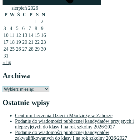
sierpień 2026
P
W
Ś
C
P
S
N
1
2
3
4
5
6
7
8
9
10
11
12
13
14
15
16
17
18
19
20
21
22
23
24
25
26
27
28
29
30
31
« lip
Archiwa
Archiwa
Ostatnie wpisy
Centrum Leczenia Dzieci i Młodzieży w Zaborze
Podanie do wiadomości publicznej kandydatów przyjętych i
nieprzyjętych do klasy I na rok szkolny 2026/2027
Podanie do wiadomości publicznej kandydatów
zakwalifikowanych do klasy I na rok szkolny 2026/2027