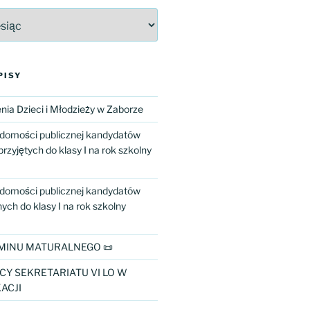
PISY
ia Dzieci i Młodzieży w Zaborze
adomości publicznej kandydatów
przyjętych do klasy I na rok szkolny
adomości publicznej kandydatów
ch do klasy I na rok szkolny
MINU MATURALNEGO 📜
CY SEKRETARIATU VI LO W
ACJI