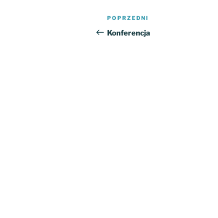
Nawigacja
Poprzedni
POPRZEDNI
wpisu
wpis
Konferencja