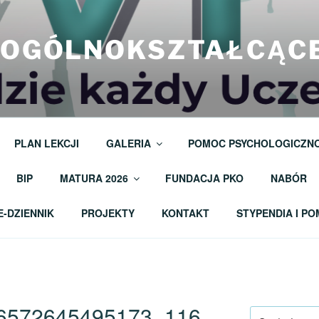
M OGÓLNOKSZTAŁCĄC
PLAN LEKCJI
GALERIA
POMOC PSYCHOLOGICZN
BIP
MATURA 2026
FUNDACJA PKO
NABÓR
E-DZIENNIK
PROJEKTY
KONTAKT
STYPENDIA I P
6572645495173_116
Szukaj: