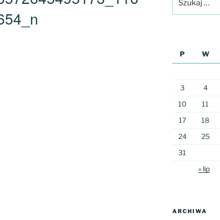
654_n
P
W
3
4
10
11
17
18
24
25
31
« lip
ARCHIWA