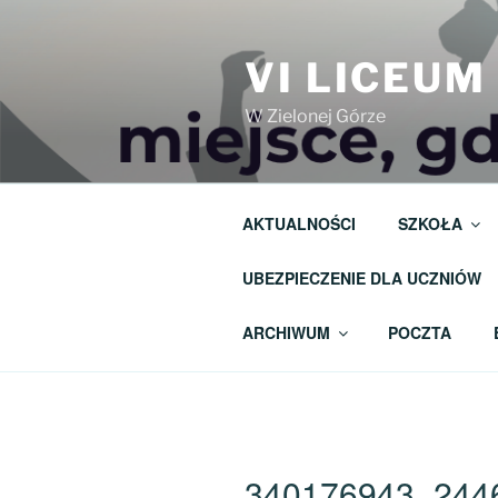
Przejdź
do
VI LICEU
treści
W Zielonej Górze
AKTUALNOŚCI
SZKOŁA
UBEZPIECZENIE DLA UCZNIÓW
ARCHIWUM
POCZTA
340176943_244