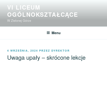
Przejdź
VI LICEUM
do
OGÓLNOKSZTAŁCĄCE
treści
W Zielonej Górze
Menu
OPUBLIKOWANE
4 WRZEŚNIA, 2024
PRZEZ
DYREKTOR
W
Uwaga upały – skrócone lekcje