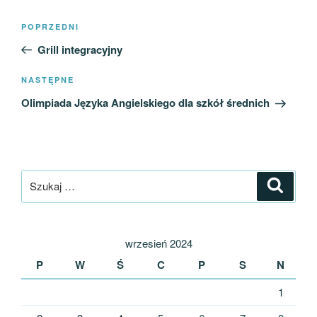
Nawigacja
Poprzedni
POPRZEDNI
wpisu
wpis
Grill integracyjny
Następny
NASTĘPNE
wpis
Olimpiada Języka Angielskiego dla szkół średnich
Szukaj:
Szukaj
wrzesień 2024
P
W
Ś
C
P
S
N
1