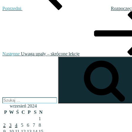
Poprzedni
Rozpoczęci
Następny
wpis
Następne
Uwaga upały – skrócone lekcje
Szukaj:
wrzesień 2024
P
W
Ś
C
P
S
N
1
2
3
4
5
6
7
8
9
10
11
12
13
14
15