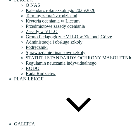
O NAS
Kalendarz roku szkolnego 2025/2026
Terminy zebrań z rodzicami
Kryteria oceniania w Liceum
Przedmiotowe zasady oceniania
Zasady w VI LO
Grono Pedagogiczne VI LO w Zielonej Górze
Administracja i obsługa szkoły
Podręczniki
Sprawozdanie finansowe szkoły
STATUT I STANDARDY OCHRONY MAŁOLETNI
Regulamin nauczania indywidualnego
RODO
Rada Rodziców
PLAN LEKCJI
GALERIA