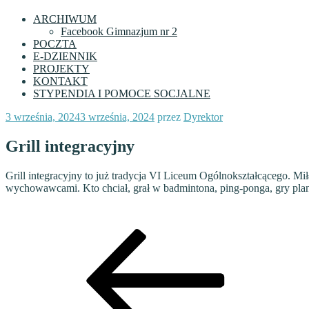
ARCHIWUM
Facebook Gimnazjum nr 2
POCZTA
E-DZIENNIK
PROJEKTY
KONTAKT
STYPENDIA I POMOCE SOCJALNE
Opublikowane
3 września, 2024
3 września, 2024
przez
Dyrektor
w
Grill integracyjny
Grill integracyjny to już tradycja VI Liceum Ogólnokształcącego. Mi
wychowawcami. Kto chciał, grał w badmintona, ping-ponga, gry plans
Nawigacja
Poprzedni
wpis
wpisu