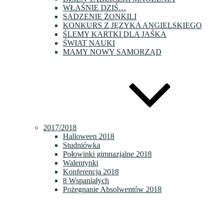
WŁAŚNIE DZIŚ…
SADZENIE ŻONKILI
KONKURS Z JĘZYKA ANGIELSKIEGO
ŚLEMY KARTKI DLA JAŚKA
ŚWIAT NAUKI
MAMY NOWY SAMORZĄD
2017/2018
Halloween 2018
Studniówka
Połowinki gimnazjalne 2018
Walentynki
Konferencja 2018
8 Wspaniałych
Pożegnanie Absolwentów 2018