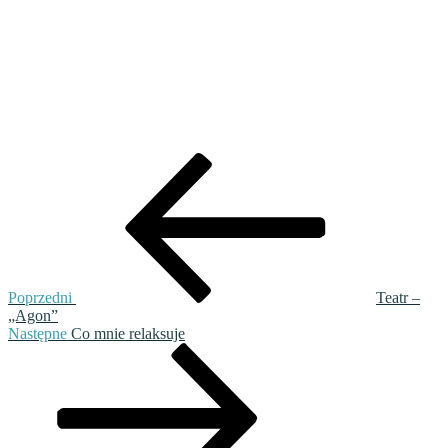
Nawigacja
Poprzedni
wpis
wpisu
Poprzedni
Teatr –
„Agon”
Następny
Następne
Co mnie relaksuje
wpis