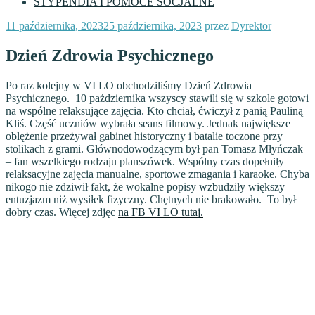
STYPENDIA I POMOCE SOCJALNE
Opublikowane
11 października, 2023
25 października, 2023
przez
Dyrektor
w
Dzień Zdrowia Psychicznego
Po raz kolejny w VI LO obchodziliśmy Dzień Zdrowia
Psychicznego. 10 października wszyscy stawili się w szkole gotowi
na wspólne relaksujące zajęcia. Kto chciał, ćwiczył z panią Pauliną
Kliś. Część uczniów wybrała seans filmowy. Jednak największe
oblężenie przeżywał gabinet historyczny i batalie toczone przy
stolikach z grami. Głównodowodzącym był pan Tomasz Młyńczak
– fan wszelkiego rodzaju planszówek. Wspólny czas dopełniły
relaksacyjne zajęcia manualne, sportowe zmagania i karaoke. Chyba
nikogo nie zdziwił fakt, że wokalne popisy wzbudziły większy
entuzjazm niż wysiłek fizyczny. Chętnych nie brakowało. To był
dobry czas. Więcej zdjęc
na FB VI LO tutaj.