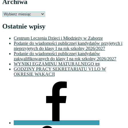
Archiwa
Archiwa
Ostatnie wpisy
Centrum Leczenia Dzieci i Młodzieży w Zaborze
Podanie do wiadomości publicznej kandydatów przyjętych i
nieprzyjętych do klasy I na rok szkolny 2026/2027
Podanie do wiadomości publicznej kandydatów
zakwalifikowanych do klasy I na rok szkolny 2026/2027
WYNIKI EGZAMINU MATURALNEGO 📜
GODZINY PRACY SEKRETARIATU VI LO W
OKRESIE WAKACJI
Facebook
VI
LO
Fundacja