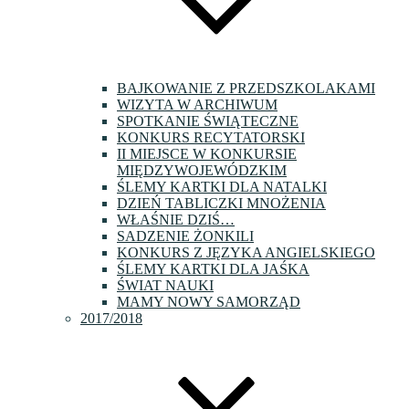
BAJKOWANIE Z PRZEDSZKOLAKAMI
WIZYTA W ARCHIWUM
SPOTKANIE ŚWIĄTECZNE
KONKURS RECYTATORSKI
II MIEJSCE W KONKURSIE
MIĘDZYWOJEWÓDZKIM
ŚLEMY KARTKI DLA NATALKI
DZIEŃ TABLICZKI MNOŻENIA
WŁAŚNIE DZIŚ…
SADZENIE ŻONKILI
KONKURS Z JĘZYKA ANGIELSKIEGO
ŚLEMY KARTKI DLA JAŚKA
ŚWIAT NAUKI
MAMY NOWY SAMORZĄD
2017/2018