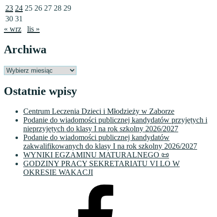
23
24
25
26
27
28
29
30
31
« wrz
lis »
Archiwa
Archiwa
Ostatnie wpisy
Centrum Leczenia Dzieci i Młodzieży w Zaborze
Podanie do wiadomości publicznej kandydatów przyjętych i
nieprzyjętych do klasy I na rok szkolny 2026/2027
Podanie do wiadomości publicznej kandydatów
zakwalifikowanych do klasy I na rok szkolny 2026/2027
WYNIKI EGZAMINU MATURALNEGO 📜
GODZINY PRACY SEKRETARIATU VI LO W
OKRESIE WAKACJI
Facebook
VI
LO