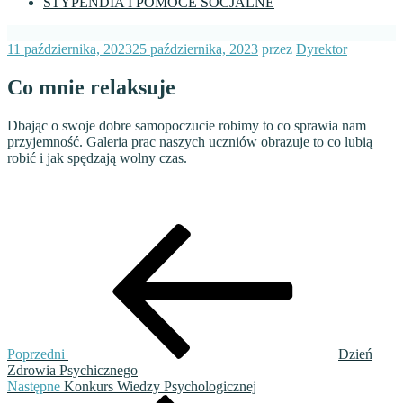
STYPENDIA I POMOCE SOCJALNE
Opublikowane
11 października, 2023
25 października, 2023
przez
Dyrektor
w
Co mnie relaksuje
Dbając o swoje dobre samopoczucie robimy to co sprawia nam
przyjemność. Galeria prac naszych uczniów obrazuje to co lubią
robić i jak spędzają wolny czas.
Nawigacja
Poprzedni
wpis
wpisu
Poprzedni
Dzień
Zdrowia Psychicznego
Następny
Następne
Konkurs Wiedzy Psychologicznej
wpis