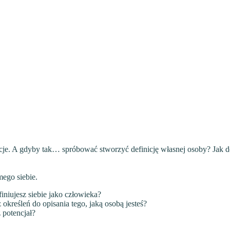
cje. A gdyby tak… spróbować stworzyć definicję własnej osoby? Jak d
amego
siebie.
finiujesz siebie jako człowieka?
z
określeń do opisania tego, jaką osobą jesteś?
 potencjał?