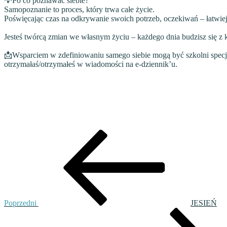
💡
Po co poznawać siebie?
Samopoznanie to proces, który trwa całe życie.
Poświęcając czas na odkrywanie swoich potrzeb, oczekiwań – łatwiej 
Jesteś twórcą zmian we własnym życiu – każdego dnia budzisz się z 
📩
Wsparciem w zdefiniowaniu samego siebie mogą być szkolni specja
otrzymałaś/otrzymałeś w wiadomości na e-dziennik’u.
Nawigacja
Poprzedni
wpis
wpisu
Poprzedni
JESIEŃ
Następny
wpis