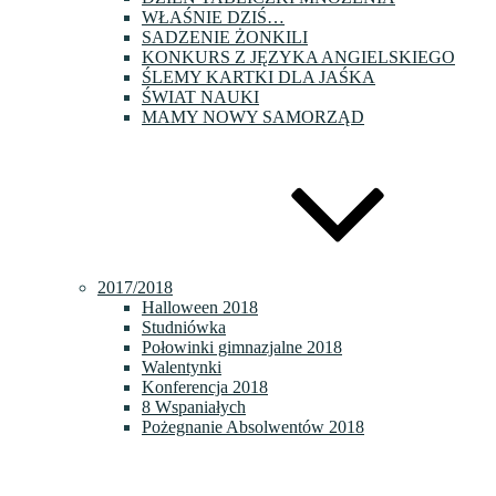
WŁAŚNIE DZIŚ…
SADZENIE ŻONKILI
KONKURS Z JĘZYKA ANGIELSKIEGO
ŚLEMY KARTKI DLA JAŚKA
ŚWIAT NAUKI
MAMY NOWY SAMORZĄD
2017/2018
Halloween 2018
Studniówka
Połowinki gimnazjalne 2018
Walentynki
Konferencja 2018
8 Wspaniałych
Pożegnanie Absolwentów 2018