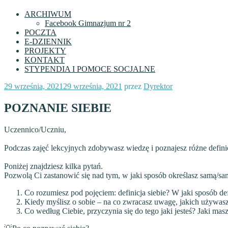
ARCHIWUM
Facebook Gimnazjum nr 2
POCZTA
E-DZIENNIK
PROJEKTY
KONTAKT
STYPENDIA I POMOCE SOCJALNE
Opublikowane
29 września, 2021
29 września, 2021
przez
Dyrektor
w
POZNANIE SIEBIE
Uczennico/Uczniu,
Podczas zajęć lekcyjnych zdobywasz wiedzę i poznajesz różne defini
Poniżej znajdziesz kilka pytań.
Pozwolą Ci zastanowić się nad tym, w jaki sposób określasz
samą/s
Co rozumiesz pod pojęciem: definicja siebie? W jaki sposób de
Kiedy myślisz o sobie – na co zwracasz uwagę, jakich używas
Co według Ciebie, przyczynia się do tego jaki jesteś? Jaki masz