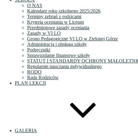
O NAS
Kalendarz roku szkolnego 2025/2026
Terminy zebrań z rodzicami
Kryteria oceniania w Liceum
Przedmiotowe zasady oceniania
Zasady w VI LO
Grono Pedagogiczne VI LO w Zielonej Górze
Administracja i obsługa szkoły
Podręczniki
Sprawozdanie finansowe szkoły
STATUT I STANDARDY OCHRONY MAŁOLETNI
Regulamin nauczania indywidualnego
RODO
Rada Rodziców
PLAN LEKCJI
GALERIA