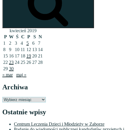
kwiecień 2019
P
W
Ś
C
P
S
N
1
2
3
4
5
6
7
8
9
10
11
12
13
14
15
16
17
18
19
20
21
22
23
24
25
26
27
28
29
30
« mar
maj »
Archiwa
Archiwa
Ostatnie wpisy
Centrum Leczenia Dzieci i Młodzieży w Zaborze
Podanie do wiadomości publicznej kandydatów przyjętych i