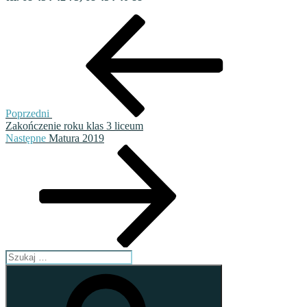
Nawigacja
Poprzedni
wpis
wpisu
Poprzedni
Zakończenie roku klas 3 liceum
Następny
Następne
Matura 2019
wpis
Szukaj:
Szukaj