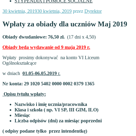
STYPENDIA I POMOCE SOCJALNE
Opublikowane
30 kwietnia, 2019
30 kwietnia, 2019
przez
Dyrektor
w
Wpłaty za obiady dla uczniów Maj 2019
Obiady dwudaniowe:
76,50 zł.
(17 dni x 4,50)
Obiady będą wydawanie od 9 maja 2019 r.
Wpłaty prosimy dokonywać na konto VI Liceum
Ogólnokształcące
w dniach
01.05-06.05.2019
r.
Nr konta: 29 1020 5402 0000 0002 0379 1365
Opisu tytułu wpłaty:
Nazwisko i imię ucznia/pracownika
Klasa i szkoła ( np. VI SP, III GIM, ILO)
Miesiąc
Liczba odpisów (dni) za miesiąc poprzedni
( odpisy podane tylko przez intendentkę)