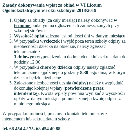
Zasady dokonywania wpłat za obiad
w VI Liceum
Ogólnokształcącym
w roku szkolnym 2018/2019
Opłaty za obiady (za cały miesiąc) należy dokonywać
w
terminie
podanym na ogłoszeniach zamieszczonych przy
szkolnej stołówce.
Wysokość opłat
zależna jest od ilości dni w danym miesiącu.
W przypadku
wycieczek
i wyjść poza teren szkoły odpisy za
nieobecności dziecka na obiedzie, należy zgłaszać
telefonicznie z
3
dniowym
wyprzedzeniem do intendenta lub sekretariatu do
godziny 12:00.
W przypadku
choroby dziecka
odpisy należy zgłaszać
telefonicznie najpóźniej do godziny
8.30
tego dnia, w którym
dziecko będzie nieobecne.
Zgłoszone nieobecności ucznia
(odpisy)
należy uwzględnić
dokonując kolejnej wpłaty (
potwierdzone przez
intendentkę
). Kwota wpłaty powinna wynikać z wysokości
opłaty w danym miesiącu pomniejszonej o kwotę odpisu z
minionego miesiąca.
W przypadku trudności, prosimy o kontakt telefoniczny z
intendentem lub sekretariatem szkoły.
tel.
68 454 42 75, 68 454 40 88