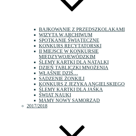
BAJKOWANIE Z PRZEDSZKOLAKAMI
WIZYTA W ARCHIWUM
SPOTKANIE ŚWIĄTECZNE
KONKURS RECYTATORSKI
II MIEJSCE W KONKURSIE
MIĘDZYWOJEWÓDZKIM
ŚLEMY KARTKI DLA NATALKI
DZIEŃ TABLICZKI MNOŻENIA
WŁAŚNIE DZIŚ…
SADZENIE ŻONKILI
KONKURS Z JĘZYKA ANGIELSKIEGO
ŚLEMY KARTKI DLA JAŚKA
ŚWIAT NAUKI
MAMY NOWY SAMORZĄD
2017/2018