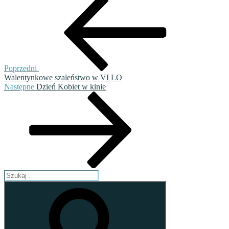
Nawigacja
wpis
wpisu
Poprzedni
Walentynkowe szaleństwo w VI LO
Następny
Następne
Dzień Kobiet w kinie
wpis
Szukaj:
Szukaj