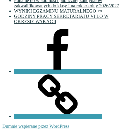
Podanie do wiadomości publicznej kandydatów
zakwalifikowanych do klasy I na rok szkolny 2026/2027
WYNIKI EGZAMINU MATURALNEGO 📜
GODZINY PRACY SEKRETARIATU VI LO W
OKRESIE WAKACJI
Facebook
VI
LO
Fundacja
PKO
Dumnie wspierane przez WordPress