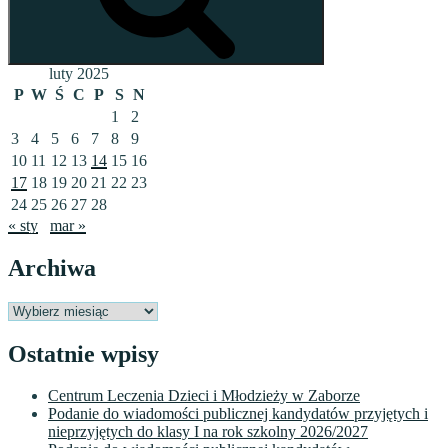
luty 2025
P
W
Ś
C
P
S
N
1
2
3
4
5
6
7
8
9
10
11
12
13
14
15
16
17
18
19
20
21
22
23
24
25
26
27
28
« sty
mar »
Archiwa
Archiwa
Ostatnie wpisy
Centrum Leczenia Dzieci i Młodzieży w Zaborze
Podanie do wiadomości publicznej kandydatów przyjętych i
nieprzyjętych do klasy I na rok szkolny 2026/2027