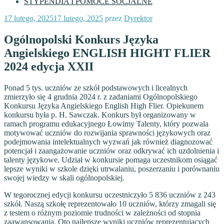
STYPENDIA I POMOCE SOCJALNE
Opublikowane
17 lutego, 2025
17 lutego, 2025
przez
Dyrektor
w
Ogólnopolski Konkurs Języka
Angielskiego ENGLISH HIGHT FLIER
2024 edycja XXII
Ponad 5 tys. uczniów ze szkół podstawowych i licealnych
zmierzyło się 4 grudnia 2024 r. z zadaniami Ogólnopolskiego
Konkursu Języka Angielskiego English High Flier. Opiekunem
konkursu była p. H. Sawczak. Konkurs był organizowany w
ramach programu edukacyjnego Łowimy Talenty, który pozwala
motywować uczniów do rozwijania sprawności językowych oraz
podejmowania intelektualnych wyzwań jak również diagnozować
potencjał i zaangażowanie uczniów oraz odkrywać ich uzdolnienia i
talenty językowe. Udział w konkursie pomaga uczestnikom osiągać
lepsze wyniki w szkole dzięki utrwalaniu, poszerzaniu i porównaniu
swojej wiedzy w skali ogólnopolskiej.
W tegorocznej edycji konkursu uczestniczyło 5 836 uczniów z 243
szkół. Naszą szkołę reprezentowało 10 uczniów, którzy zmagali się
z testem o różnym poziomie trudności w zależności od stopnia
zaawansowania. Oto najlepsze wyniki uczniów reprezentujących