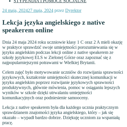
STYPENDIA I POMOCE SOCJALNE
Opublikowane
24 maja, 2024
27 maja, 2024
przez
Dyrektor
w
Lekcja języka angielskiego z native
speakerem online
Dnia 24 maja 2024 roku uczniowie klasy 1 C oraz 2 A mieli okazję
w praktyce sprawdzić swoje umiejętności porozumiewania się w
języku angielskim podczas lekcji online z native speakerem ze
szkoły językowej ELS w Zielonej Górze oraz zapoznać się z
najpopularniejszymi potrawami w Wielkiej Brytanii.
Celem zajęć było motywowanie uczniów do rozwijania sprawności
językowych, kształcenie umiejętności skutecznej komunikacji w
języku angielskim poprzez rozwijanie językowych sprawności
produktywnych, głównie mówienia, pomoc w osiąganiu lepszych
wyników w szkole dzięki utrwalaniu umiejętności
komunikacyjnych oraz podniesienie samooceny.
Lekcja z native speakerem była dla każdego ucznia praktycznym
sprawdzianem znajomości języka angielskiego, który – jak się
okazało – wypadł bardzo dobrze. Dziękuję uczniom za wspaniałą
pracę.