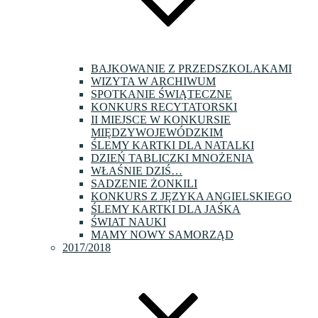
BAJKOWANIE Z PRZEDSZKOLAKAMI
WIZYTA W ARCHIWUM
SPOTKANIE ŚWIĄTECZNE
KONKURS RECYTATORSKI
II MIEJSCE W KONKURSIE
MIĘDZYWOJEWÓDZKIM
ŚLEMY KARTKI DLA NATALKI
DZIEŃ TABLICZKI MNOŻENIA
WŁAŚNIE DZIŚ…
SADZENIE ŻONKILI
KONKURS Z JĘZYKA ANGIELSKIEGO
ŚLEMY KARTKI DLA JAŚKA
ŚWIAT NAUKI
MAMY NOWY SAMORZĄD
2017/2018