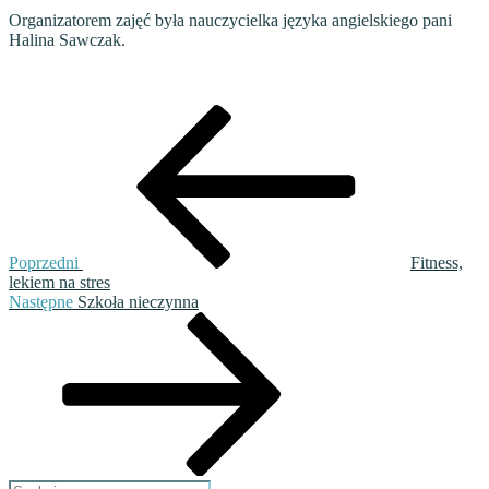
Organizatorem zajęć była nauczycielka języka angielskiego pani
Halina Sawczak.
Nawigacja
Poprzedni
wpis
wpisu
Poprzedni
Fitness,
lekiem na stres
Następny
Następne
Szkoła nieczynna
wpis
Szukaj: