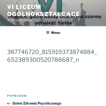
Przejdź
VI LICEUM
do
OGÓLNOKSZTAŁCĄCE
treści
W Zielonej Górze
Menu
387746720_815919373874884_
652389300520788687_n
Nawigacja
Poprzedni
POPRZEDNI
wpisu
wpis
Dzień Zdrowia Psychicznego