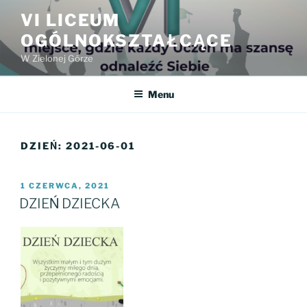
Przejdź
VI LICEUM
do
OGÓLNOKSZTAŁCĄCE
treści
W Zielonej Górze
Menu
DZIEŃ:
2021-06-01
OPUBLIKOWANE
1 CZERWCA, 2021
W
DZIEŃ DZIECKA