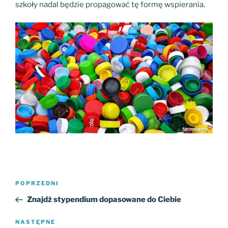
szkoły nadal będzie propagować tę formę wspierania.
Nawigacja
Poprzedni
POPRZEDNI
wpisu
wpis
Znajdź stypendium dopasowane do Ciebie
Następny
NASTĘPNE