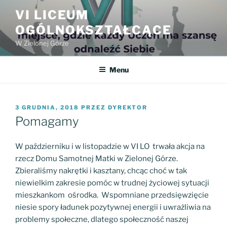
Przejdź
VI LICEUM
do
OGÓLNOKSZTAŁCĄCE
treści
W Zielonej Górze
Menu
OPUBLIKOWANE
3 GRUDNIA, 2018
PRZEZ
DYREKTOR
W
Pomagamy
W październiku i w listopadzie w VI LO trwała akcja na
rzecz Domu Samotnej Matki w Zielonej Górze.
Zbieraliśmy nakrętki i kasztany, chcąc choć w tak
niewielkim zakresie pomóc w trudnej życiowej sytuacji
mieszkankom ośrodka. Wspomniane przedsięwzięcie
niesie spory ładunek pozytywnej energii i uwrażliwia na
problemy społeczne, dlatego społeczność naszej