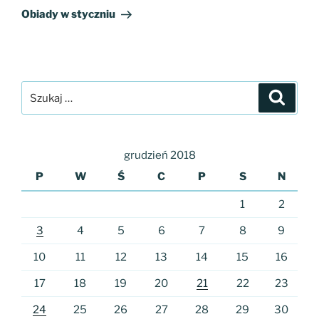
wpis
Obiady w styczniu
Szukaj:
Szukaj
grudzień 2018
P
W
Ś
C
P
S
N
1
2
3
4
5
6
7
8
9
10
11
12
13
14
15
16
17
18
19
20
21
22
23
24
25
26
27
28
29
30