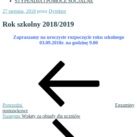
STYPENDIA I POMOCE SOCJALNE
Opublikowane
27 sierpnia, 2018
przez
Dyrektor
w
Rok szkolny 2018/2019
Zapraszamy na uroczyste rozpoczęcie roku szkolnego
03.09.2018r. na godzinę 9.00
Nawigacja
Poprzedni
wpis
wpisu
Poprzedni
Egzaminy
poprawkowe
Następny
Następne
Wpłaty za obiady dla uczniów
wpis