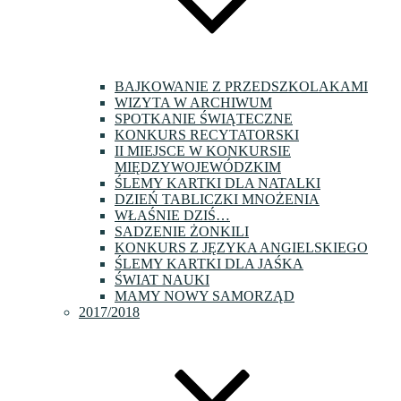
BAJKOWANIE Z PRZEDSZKOLAKAMI
WIZYTA W ARCHIWUM
SPOTKANIE ŚWIĄTECZNE
KONKURS RECYTATORSKI
II MIEJSCE W KONKURSIE
MIĘDZYWOJEWÓDZKIM
ŚLEMY KARTKI DLA NATALKI
DZIEŃ TABLICZKI MNOŻENIA
WŁAŚNIE DZIŚ…
SADZENIE ŻONKILI
KONKURS Z JĘZYKA ANGIELSKIEGO
ŚLEMY KARTKI DLA JAŚKA
ŚWIAT NAUKI
MAMY NOWY SAMORZĄD
2017/2018