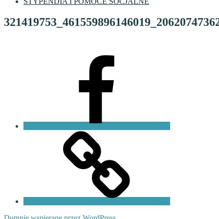
STYPENDIA I POMOCE SOCJALNE
321419753_461559896146019_2062074736
Facebook
VI
LO
Fundacja
PKO
Dumnie wspierane przez WordPress