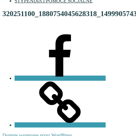
STYPENDIA I POMOCE SOCJALNE
320251100_1880754045628318_149990574
Facebook
VI
LO
Fundacja
PKO
Dumnie wspierane przez WordPress