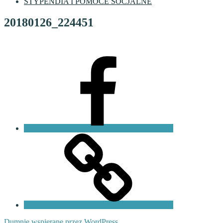
STYPENDIA I POMOCE SOCJALNE
20180126_224451
Facebook
VI
LO
Fundacja
PKO
Dumnie wspierane przez WordPress