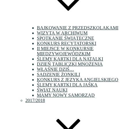
BAJKOWANIE Z PRZEDSZKOLAKAMI
WIZYTA W ARCHIWUM
SPOTKANIE ŚWIĄTECZNE
KONKURS RECYTATORSKI
II MIEJSCE W KONKURSIE
MIĘDZYWOJEWÓDZKIM
ŚLEMY KARTKI DLA NATALKI
DZIEŃ TABLICZKI MNOŻENIA
WŁAŚNIE DZIŚ…
SADZENIE ŻONKILI
KONKURS Z JĘZYKA ANGIELSKIEGO
ŚLEMY KARTKI DLA JAŚKA
ŚWIAT NAUKI
MAMY NOWY SAMORZĄD
2017/2018