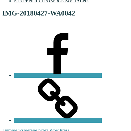
STYPENDIA I POMOCE SOCJALNE
IMG-20180427-WA0042
Facebook
VI
LO
Fundacja
PKO
Dumnie wspierane przez WordPress