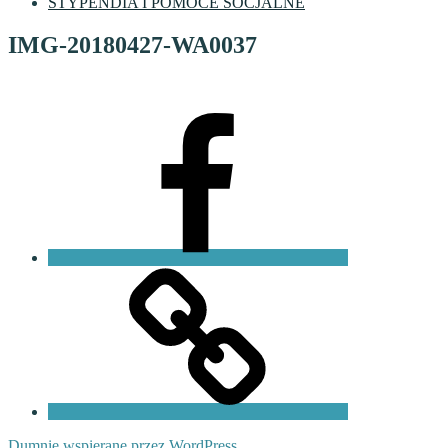
STYPENDIA I POMOCE SOCJALNE
IMG-20180427-WA0037
Facebook
VI
LO
Fundacja
PKO
Dumnie wspierane przez WordPress