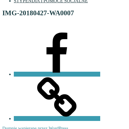
STYPENDIA I POMOCE SOCJALNE
IMG-20180427-WA0007
Facebook
VI
LO
Fundacja
PKO
Dumnie wspierane przez WordPress