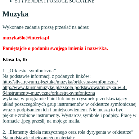
STYPENDIA I POMOCE SOCJALNE
Muzyka
Wykonane zadania proszę przesłać na adres:
muzyka6lo@interia.pl
Pamiętajcie o podaniu swojego imienia i nazwiska.
Klasa Ia, Ib
1. „Orkiestra symfoniczna”
Na podstawie informacji z podanych linków:
http://silva.re-rum.pl/sztuka/muzyka/orkiestra-symfoniczna/
http://www.kursnamuzyke.pl/szkola-podstawowa/muzyka-w-4-
6/instrumenty-muzyczne/orkiestra-symfoniczna
wykonaj w programie Paint lub innym rysunek przedstawiający
układ poszczególnych grup instrumentów w orkiestrze symfonicznej
wraz z podpisaniem ich i umiejscowieniem. Nie muszą to być
pięknie zrobione instrumenty. Wystarczą symbole i podpisy. Pracę w
formacie .jpeg prześlij na mojego maila.
2. „Elementy dzieła muzycznego oraz rola dyrygenta w orkiestrze”
Na podstawie obejrzanego materiału: