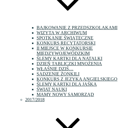
BAJKOWANIE Z PRZEDSZKOLAKAMI
WIZYTA W ARCHIWUM
SPOTKANIE ŚWIĄTECZNE
KONKURS RECYTATORSKI
II MIEJSCE W KONKURSIE
MIĘDZYWOJEWÓDZKIM
ŚLEMY KARTKI DLA NATALKI
DZIEŃ TABLICZKI MNOŻENIA
WŁAŚNIE DZIŚ…
SADZENIE ŻONKILI
KONKURS Z JĘZYKA ANGIELSKIEGO
ŚLEMY KARTKI DLA JAŚKA
ŚWIAT NAUKI
MAMY NOWY SAMORZĄD
2017/2018