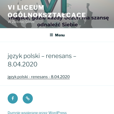
Przejdź
VI LICEUM
do
OGÓLNOKSZTAŁCĄCE
treści
W Zielonej Górze
Menu
język polski – renesans –
8.04.2020
język polski - renesans - 8.04.2020
Facebook
Fundacja
VI
PKO
LO
Dumnie wspierane przez WordPress