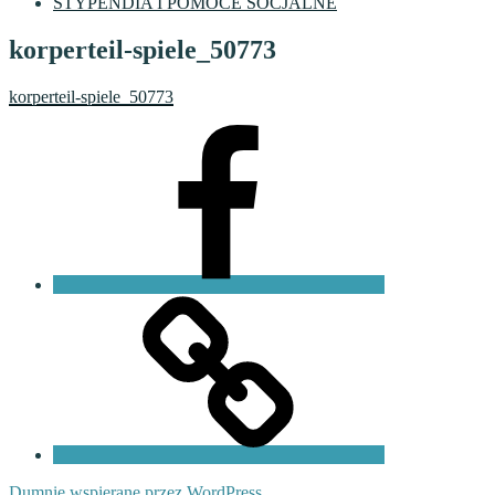
STYPENDIA I POMOCE SOCJALNE
korperteil-spiele_50773
korperteil-spiele_50773
Facebook
VI
LO
Fundacja
PKO
Dumnie wspierane przez WordPress