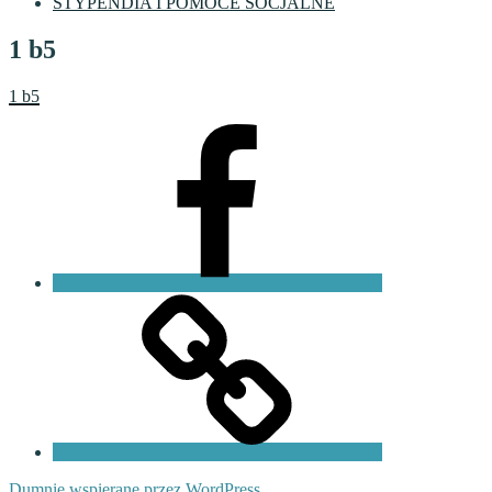
STYPENDIA I POMOCE SOCJALNE
1 b5
1 b5
Facebook
VI
LO
Fundacja
PKO
Dumnie wspierane przez WordPress