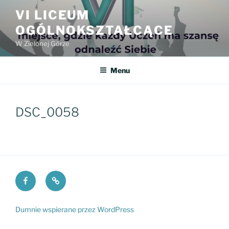
Przejdź
VI LICEUM
do
OGÓLNOKSZTAŁCĄCE
treści
W Zielonej Górze
Menu
DSC_0058
Facebook
Fundacja
VI
PKO
LO
Dumnie wspierane przez WordPress