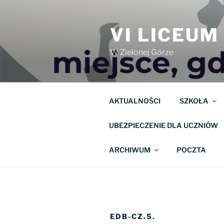
Przejdź
do
VI LICEU
treści
W Zielonej Górze
AKTUALNOŚCI
SZKOŁA
UBEZPIECZENIE DLA UCZNIÓW
ARCHIWUM
POCZTA
EDB-CZ.5.