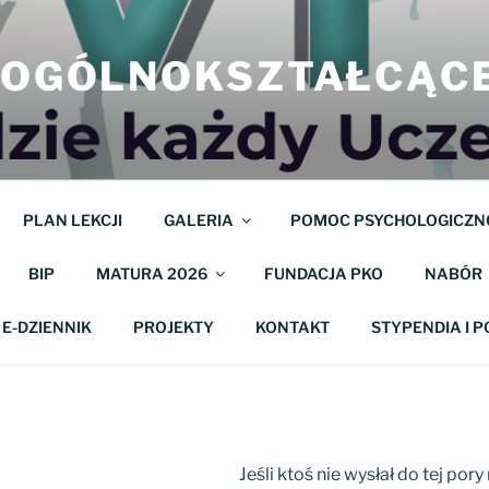
M OGÓLNOKSZTAŁCĄC
PLAN LEKCJI
GALERIA
POMOC PSYCHOLOGICZN
BIP
MATURA 2026
FUNDACJA PKO
NABÓR
E-DZIENNIK
PROJEKTY
KONTAKT
STYPENDIA I 
Jeśli ktoś nie wysłał do tej por