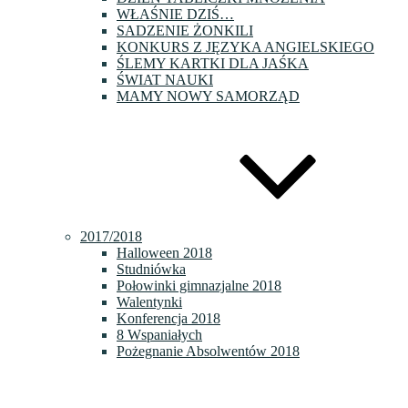
WŁAŚNIE DZIŚ…
SADZENIE ŻONKILI
KONKURS Z JĘZYKA ANGIELSKIEGO
ŚLEMY KARTKI DLA JAŚKA
ŚWIAT NAUKI
MAMY NOWY SAMORZĄD
2017/2018
Halloween 2018
Studniówka
Połowinki gimnazjalne 2018
Walentynki
Konferencja 2018
8 Wspaniałych
Pożegnanie Absolwentów 2018