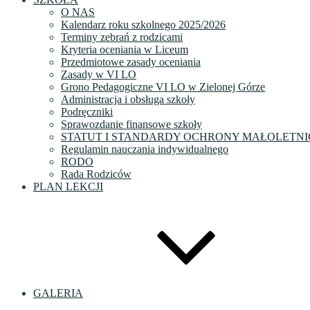
O NAS
Kalendarz roku szkolnego 2025/2026
Terminy zebrań z rodzicami
Kryteria oceniania w Liceum
Przedmiotowe zasady oceniania
Zasady w VI LO
Grono Pedagogiczne VI LO w Zielonej Górze
Administracja i obsługa szkoły
Podręczniki
Sprawozdanie finansowe szkoły
STATUT I STANDARDY OCHRONY MAŁOLETNI
Regulamin nauczania indywidualnego
RODO
Rada Rodziców
PLAN LEKCJI
GALERIA