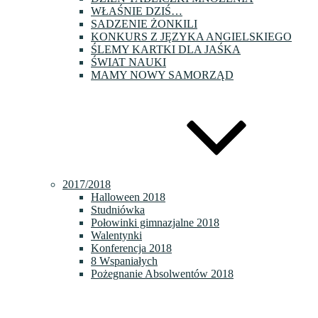
WŁAŚNIE DZIŚ…
SADZENIE ŻONKILI
KONKURS Z JĘZYKA ANGIELSKIEGO
ŚLEMY KARTKI DLA JAŚKA
ŚWIAT NAUKI
MAMY NOWY SAMORZĄD
2017/2018
Halloween 2018
Studniówka
Połowinki gimnazjalne 2018
Walentynki
Konferencja 2018
8 Wspaniałych
Pożegnanie Absolwentów 2018