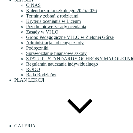
O NAS
Kalendarz roku szkolnego 2025/2026
Terminy zebrań z rodzicami
Kryteria oceniania w Liceum
Przedmiotowe zasady oceniania
Zasady w VI LO
Grono Pedagogiczne VI LO w Zielonej Górze
Administracja i obsługa szkoły
Podręczniki
Sprawozdanie finansowe szkoły
STATUT I STANDARDY OCHRONY MAŁOLETNI
Regulamin nauczania indywidualnego
RODO
Rada Rodziców
PLAN LEKCJI
GALERIA