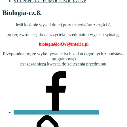
STYPENDIA I POMOCE SOCJALNE
Biologia-cz.8.
Jeśli ktoś nie wysłał do tej pory materiałów z części 8,
proszę zwróci się do nauczyciela przedmiotu i wyjaśni sytuację:
biologia6loAW@interia.pl
Przypominamy, że wykonywanie tych zadań (zgodnych z podstawą
programową)
jest zasadniczą kwestią do zaliczenia przedmiotu.
Facebook
VI
LO
Fundacja
PKO