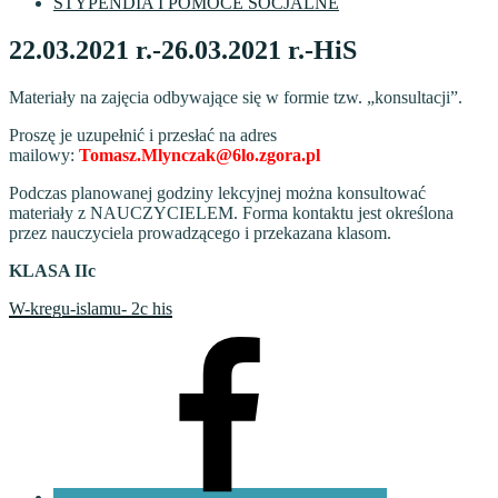
STYPENDIA I POMOCE SOCJALNE
22.03.2021 r.-26.03.2021 r.-HiS
Materiały na zajęcia odbywające się w formie tzw. „konsultacji”.
Proszę je uzupełnić i przesłać na adres
mailowy:
Tomasz.Mlynczak@6lo.zgora.pl
Podczas planowanej godziny lekcyjnej można konsultować
materiały z NAUCZYCIELEM. Forma kontaktu jest określona
przez nauczyciela prowadzącego i przekazana klasom.
KLASA IIc
W-kregu-islamu- 2c his
Facebook
VI
LO