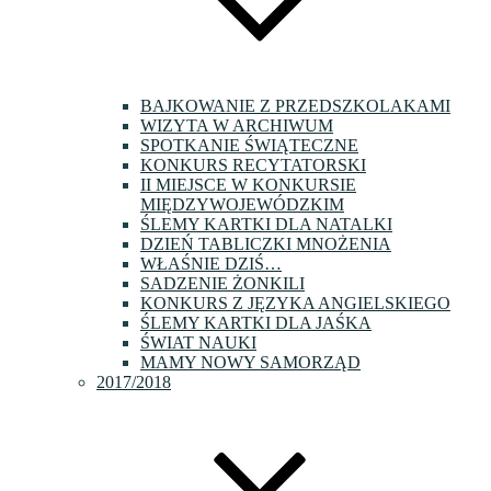
BAJKOWANIE Z PRZEDSZKOLAKAMI
WIZYTA W ARCHIWUM
SPOTKANIE ŚWIĄTECZNE
KONKURS RECYTATORSKI
II MIEJSCE W KONKURSIE
MIĘDZYWOJEWÓDZKIM
ŚLEMY KARTKI DLA NATALKI
DZIEŃ TABLICZKI MNOŻENIA
WŁAŚNIE DZIŚ…
SADZENIE ŻONKILI
KONKURS Z JĘZYKA ANGIELSKIEGO
ŚLEMY KARTKI DLA JAŚKA
ŚWIAT NAUKI
MAMY NOWY SAMORZĄD
2017/2018