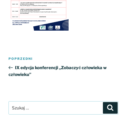
Nawigacja
Poprzedni
POPRZEDNI
wpisu
wpis
IX edycja konferencji „Zobaczyć człowieka w
człowieku”
Szukaj:
Szukaj