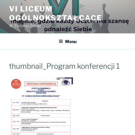
Przejdź
VI LICEUM
do
OGÓLNOKSZTAŁCĄCE
treści
W Zielonej Górze
Menu
thumbnail_Program konferencji 1