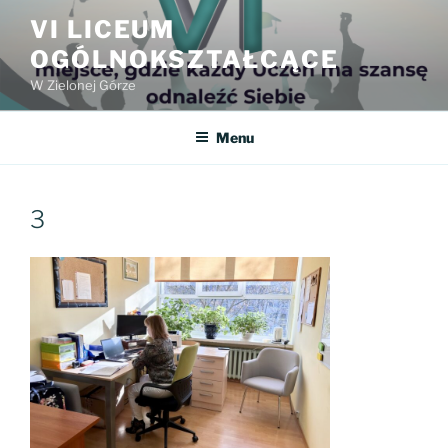
Przejdź
VI LICEUM
do
OGÓLNOKSZTAŁCĄCE
treści
W Zielonej Górze
Menu
3