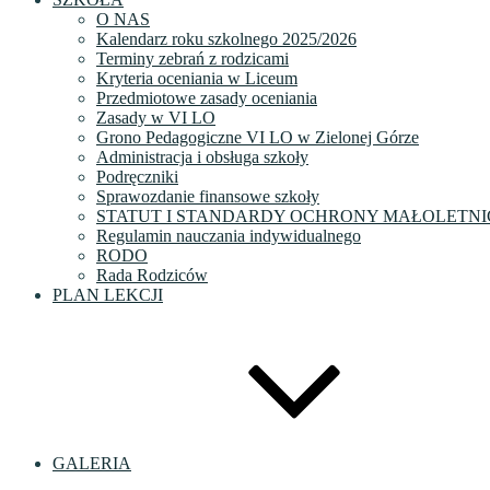
O NAS
Kalendarz roku szkolnego 2025/2026
Terminy zebrań z rodzicami
Kryteria oceniania w Liceum
Przedmiotowe zasady oceniania
Zasady w VI LO
Grono Pedagogiczne VI LO w Zielonej Górze
Administracja i obsługa szkoły
Podręczniki
Sprawozdanie finansowe szkoły
STATUT I STANDARDY OCHRONY MAŁOLETNI
Regulamin nauczania indywidualnego
RODO
Rada Rodziców
PLAN LEKCJI
GALERIA