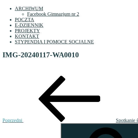
ARCHIWUM
Facebook Gimnazjum nr 2
POCZTA
E-DZIENNIK
PROJEKTY
KONTAKT
STYPENDIA I POMOCE SOCJALNE
IMG-20240117-WA0010
Nawigacja
Poprzedni
wpis
wpisu
Poprzedni
Spotkanie 
Szukaj: