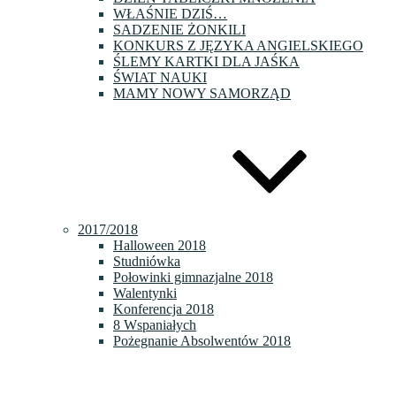
WŁAŚNIE DZIŚ…
SADZENIE ŻONKILI
KONKURS Z JĘZYKA ANGIELSKIEGO
ŚLEMY KARTKI DLA JAŚKA
ŚWIAT NAUKI
MAMY NOWY SAMORZĄD
2017/2018
Halloween 2018
Studniówka
Połowinki gimnazjalne 2018
Walentynki
Konferencja 2018
8 Wspaniałych
Pożegnanie Absolwentów 2018